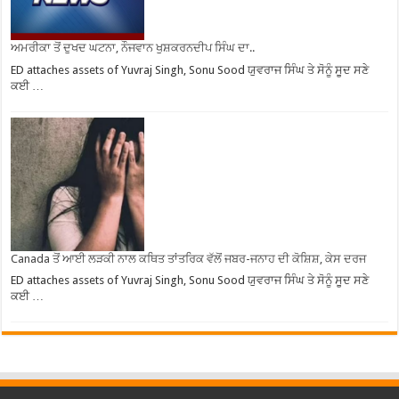
ਅਮਰੀਕਾ ਤੋਂ ਦੁਖਦ ਘਟਨਾ, ਨੌਜਵਾਨ ਖੁਸ਼ਕਰਨਦੀਪ ਸਿੰਘ ਦਾ..
ED attaches assets of Yuvraj Singh, Sonu Sood ਯੁਵਰਾਜ ਸਿੰਘ ਤੇ ਸੋਨੂੰ ਸੂਦ ਸਣੇ
ਕਈ …
Canada ਤੋਂ ਆਈ ਲੜਕੀ ਨਾਲ ਕਥਿਤ ਤਾਂਤਰਿਕ ਵੱਲੋਂ ਜਬਰ-ਜਨਾਹ ਦੀ ਕੋਸ਼ਿਸ਼, ਕੇਸ ਦਰਜ
ED attaches assets of Yuvraj Singh, Sonu Sood ਯੁਵਰਾਜ ਸਿੰਘ ਤੇ ਸੋਨੂੰ ਸੂਦ ਸਣੇ
ਕਈ …