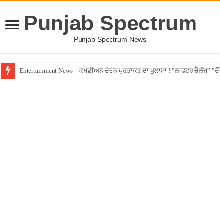
Punjab Spectrum
Punjab Spectrum News
Entertainment News – ਕਮੇਡੀਅਨ ਚੰਦਨ ਪ੍ਰਭਾਕਰ ਦਾ ਖੁਲਾਸਾ ! ”ਲਾਫਟਰ ਚੈਲੇਂਜ” ”ਚੋਂ ਰ