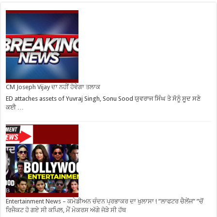
CM Joseph Vijay ਦਾ ਨਹੀਂ ਹੋਵੇਗਾ ਤਲਾਕ
ED attaches assets of Yuvraj Singh, Sonu Sood ਯੁਵਰਾਜ ਸਿੰਘ ਤੇ ਸੋਨੂੰ ਸੂਦ ਸਣੇ
ਕਈ …
Entertainment News – ਕਮੇਡੀਅਨ ਚੰਦਨ ਪ੍ਰਭਾਕਰ ਦਾ ਖੁਲਾਸਾ ! ”ਲਾਫਟਰ ਚੈਲੇਂਜ” ”ਚੋਂ
ਰਿਜੈਕਟ ਹੋ ਗਏ ਸੀ ਕਪਿਲ, ਮੈਂ ਮੇਕਰਸ ਅੱਗੇ ਜੋੜੇ ਸੀ ਹੱਥ