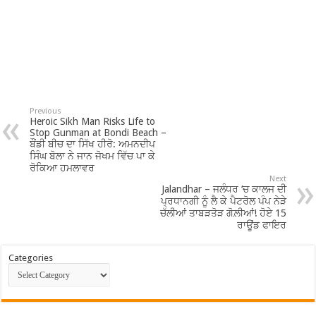
Previous
Heroic Sikh Man Risks Life to
Stop Gunman at Bondi Beach –
ਬੌਂਡੀ ਬੀਚ ਦਾ ਸਿੱਖ ਹੀਰੋ: ਅਮਨਦੀਪ
ਸਿੰਘ ਬੋਲਾ ਨੇ ਜਾਨ ਜੋਖਮ ਵਿੱਚ ਪਾ ਕੇ
ਰੋਕਿਆ ਹਮਲਾਵਰ
Next
Jalandhar – ਜਲੰਧਰ ‘ਚ ਕਾਲਜ ਦੀ
ਪ੍ਰਧਾਨਗੀ ਨੂੰ ਲੈ ਕੇ ਪੈਟਰੋਲ ਪੰਪ ਨੇੜੇ
ਚੱਲੀਆਂ ਤਾਬੜਤੋੜ ਗੋਲ਼ੀਆਂ! ਹੋਏ 15
ਰਾਊਂਡ ਫਾਇਰ
Categories