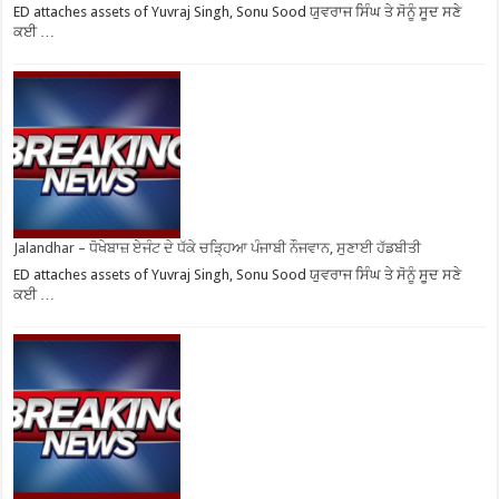
ED attaches assets of Yuvraj Singh, Sonu Sood ਯੁਵਰਾਜ ਸਿੰਘ ਤੇ ਸੋਨੂੰ ਸੂਦ ਸਣੇ
ਕਈ …
Jalandhar – ਧੋਖੇਬਾਜ਼ ਏਜੰਟ ਦੇ ਧੱਕੇ ਚੜ੍ਹਿਆ ਪੰਜਾਬੀ ਨੌਜਵਾਨ, ਸੁਣਾਈ ਹੱਡਬੀਤੀ
ED attaches assets of Yuvraj Singh, Sonu Sood ਯੁਵਰਾਜ ਸਿੰਘ ਤੇ ਸੋਨੂੰ ਸੂਦ ਸਣੇ
ਕਈ …