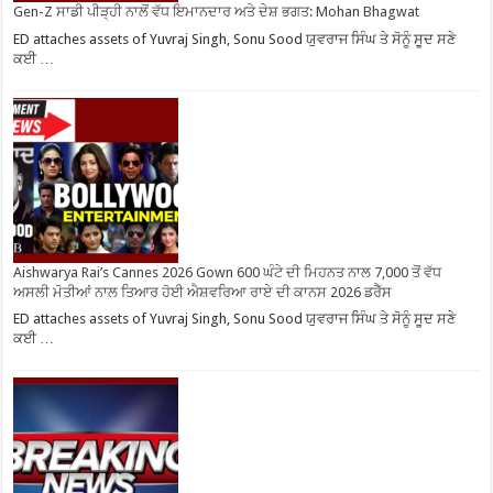
Gen-Z ਸਾਡੀ ਪੀੜ੍ਹੀ ਨਾਲੋਂ ਵੱਧ ਇਮਾਨਦਾਰ ਅਤੇ ਦੇਸ਼ ਭਗਤ: Mohan Bhagwat
ED attaches assets of Yuvraj Singh, Sonu Sood ਯੁਵਰਾਜ ਸਿੰਘ ਤੇ ਸੋਨੂੰ ਸੂਦ ਸਣੇ
ਕਈ …
Aishwarya Rai’s Cannes 2026 Gown 600 ਘੰਟੇ ਦੀ ਮਿਹਨਤ ਨਾਲ 7,000 ਤੋਂ ਵੱਧ
ਅਸਲੀ ਮੋਤੀਆਂ ਨਾਲ ਤਿਆਰ ਹੋਈ ਐਸ਼ਵਰਿਆ ਰਾਏ ਦੀ ਕਾਨਸ 2026 ਡਰੈੱਸ
ED attaches assets of Yuvraj Singh, Sonu Sood ਯੁਵਰਾਜ ਸਿੰਘ ਤੇ ਸੋਨੂੰ ਸੂਦ ਸਣੇ
ਕਈ …