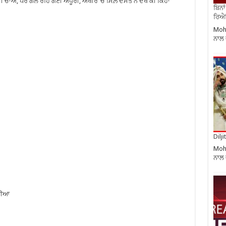
ੀ ਚਾਅ, ਪਰ ਗੱਲ ਰਹਿ ਗਈ ਅਧੂਰੀ, ਅਖੀਰ ‘ਚ ਮਿਲ਼ੇ ਦੋਸਤ ਨੇ ਦੇਖੋ ਕੀ ਕਿਹਾ
ਬਿਨਾ
ਰਿਐਲ
Moha
ਨਾਲ 
Dilj
Moha
ਨਾਲ 
ੋਰੀਆ