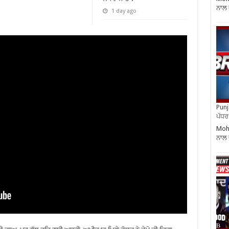
ਨਾਲ 
1 day ago
Punja
ਪੱਧਰ 
Moha
ਨਾਲ 