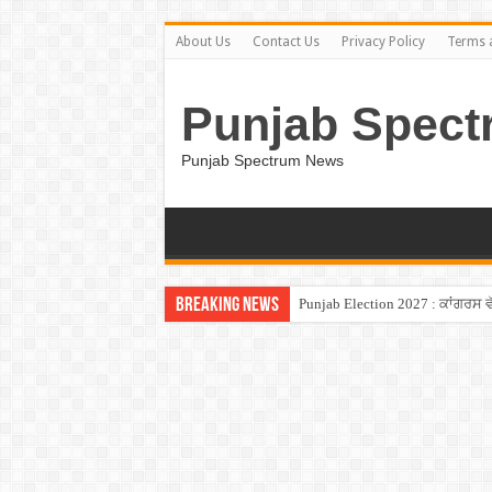
About Us
Contact Us
Privacy Policy
Terms 
Punjab Spect
Punjab Spectrum News
Breaking News
Punjab Election 2027 : ਕਾਂਗਰਸ ਵੱਲੋ
ਬਿਨਾਂ ਵਿਆਹ ਮਾਂ ਬਣਨਾ ਚਾਹੁੰਦੀ ਹੈ 