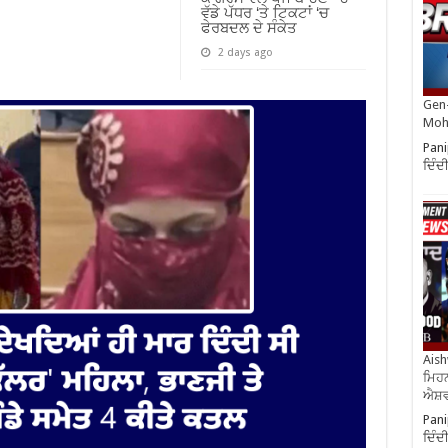
ਵੱਡੇ ਪੱਧਰ ‘ਤੇ ਟਿਕਟਾਂ ‘ਚ
ਫੇਰਬਦਲ ਦੇ ਸੰਕੇਤ
2 days ago
Gen-
Moh
Pani
ਦਿੰਦ
Aish
ਮਿਹਨ
ਐਸ਼ਵ
Pani
ਦਿੰਦ