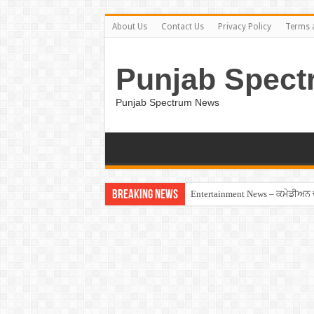
About Us
Contact Us
Privacy Policy
Terms 
Punjab Spect
Punjab Spectrum News
Breaking News
Entertainment News – ਕਮੇਡੀਅਨ ਚੰਦ