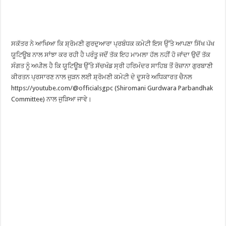
ਸਕੱਤਰ ਨੇ ਆਖਿਆ ਕਿ ਸ਼੍ਰੋਮਣੀ ਗੁਰਦੁਆਰਾ ਪ੍ਰਬੰਧਕ ਕਮੇਟੀ ਇਸ ਉੱਤੇ ਆਪਣਾ ਸਿੱਖ ਪੱਖ
ਯੂਟਿਊਬ ਨਾਲ ਸਾਂਝਾ ਕਰ ਰਹੀ ਹੈ ਪਰੰਤੂ ਜਦੋਂ ਤੱਕ ਇਹ ਮਾਮਲਾ ਹੱਲ ਨਹੀਂ ਹੋ ਜਾਂਦਾ ਉਦੋਂ ਤੱਕ
ਸੰਗਤ ਨੂੰ ਅਪੀਲ ਹੈ ਕਿ ਯੂਟਿਊਬ ਉੱਤੇ ਸੱਚਖੰਡ ਸ੍ਰੀ ਹਰਿਮੰਦਰ ਸਾਹਿਬ ਤੋਂ ਰੋਜ਼ਾਨਾ ਗੁਰਬਾਣੀ
ਕੀਰਤਨ ਪ੍ਰਸਾਰਣ ਨਾਲ ਜੁੜਨ ਲਈ ਸ਼੍ਰੋਮਣੀ ਕਮੇਟੀ ਦੇ ਦੂਸਰੇ ਅਧਿਕਾਰਤ ਚੈਨਲ
https://youtube.com/@officialsgpc (Shiromani Gurdwara Parbandhak
Committee) ਨਾਲ ਜੁੜਿਆ ਜਾਵੇ।