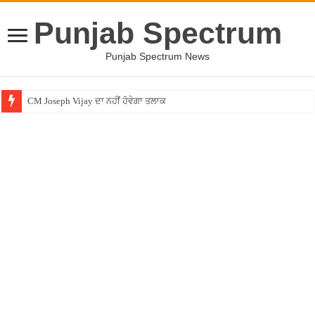
Punjab Spectrum
Punjab Spectrum News
CM Joseph Vijay ਦਾ ਨਹੀਂ ਹੋਵੇਗਾ ਤਲਾਕ
Entertainment News – ਕਮੇਡੀਅਨ ਚੰਦਨ ਪ੍ਰਭਾਕਰ ਦਾ ਖੁਲਾਸਾ ! ”ਲਾਫਟਰ ਚੈਲੇਂਜ” ”ਚੋਂ ਰ