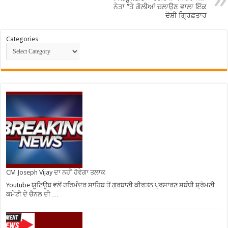
ਨੇਤਾ ”ਤੇ ਗੋਲੀਆਂ ਚਲਾਉਣ ਵਾਲਾ ਇੱਕ
ਦੋਸ਼ੀ ਗ੍ਰਿਫ਼ਤਾਰ
Categories
CM Joseph Vijay ਦਾ ਨਹੀਂ ਹੋਵੇਗਾ ਤਲਾਕ
Youtube ਯੂਟਿਊਬ ਵਲੋਂ ਹਰਿਮੰਦਰ ਸਾਹਿਬ ਤੋਂ ਗੁਰਬਾਣੀ ਕੀਰਤਨ ਪ੍ਰਸਾਰਣ ਸਬੰਧੀ ਸ਼੍ਰੋਮਣੀ
ਕਮੇਟੀ ਦੇ ਚੈਨਲ ਦੀ …