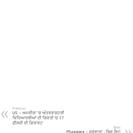
Previous
US – ਅਮਰੀਕਾ ’ਚ ਅੰਤਰਰਾਸ਼ਟਰੀ
ਵਿਦਿਆਰਥੀਆਂ ਦੀ ਗਿਣਤੀ ’ਚ 17
ਫੀਸਦੀ ਦੀ ਗਿਰਾਵਟ
Next
Phagwara – ਫਗਵਾੜਾ : ਸ਼ਿਵ ਸੈਨਾ