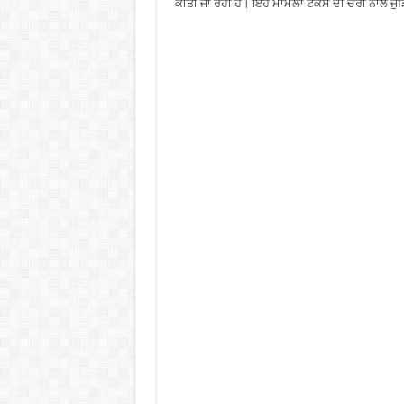
ਕੀਤੀ ਜਾ ਰਹੀ ਹੈ। ਇਹ ਮਾਮਲਾ ਟੈਕਸ ਦੀ ਚੋਰੀ ਨਾਲ ਜੁੜਿ