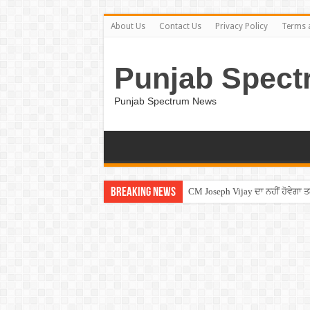
About Us
Contact Us
Privacy Policy
Terms 
Punjab Spect
Punjab Spectrum News
Breaking News
CM Joseph Vijay ਦਾ ਨਹੀਂ ਹੋਵੇਗਾ 
Entertainment News – ਕਮੇਡੀਅਨ ਚੰਦ