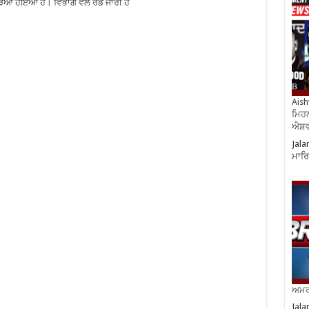
ਆ ਹੋਇਆ ਹੈ। ਵਿਭਾਗ ਵੱਲੋਂ ਰੇਡ ਜਾਰੀ ਹੈ
Aish
ਮਿਹਨ
ਐਸ਼ਵ
Jala
ਮਾਰਿ
ਅਮਰੀ
Jala