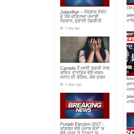
CM J
Jalandhar – ਧੋਖੇਬਾਜ਼ ਏਜੰਟ
Jala
ਦੇ ਧੱਕੇ ਚੜ੍ਹਿਆ ਪੰਜਾਬੀ
ਮਾਰਿ
ਨੌਜਵਾਨ, ਸੁਣਾਈ ਹੱਡਬੀਤੀ
1 day ago
Canada ਤੋਂ ਆਈ ਲੜਕੀ ਨਾਲ
ਕਥਿਤ ਤਾਂਤਰਿਕ ਵੱਲੋਂ ਜਬਰ-
ਜਨਾਹ ਦੀ ਕੋਸ਼ਿਸ਼, ਕੇਸ ਦਰਜ
Ente
ਖੁਲਾਸ
2 days ago
ਮੇਕਰਸ
Jala
ਮਾਰਿ
Punjab Election 2027 :
ਕਾਂਗਰਸ ਵੱਲੋਂ ਪੰਜਾਬ ਚੋਣਾਂ ‘ਚ
ਵੱਡੇ ਪੱਧਰ ‘ਤੇ ਟਿਕਟਾਂ ‘ਚ