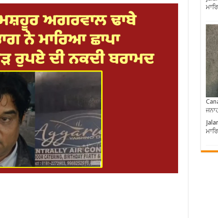
ਮਾਰਿ
Cana
ਜਨਾਹ
Jala
ਮਾਰਿ