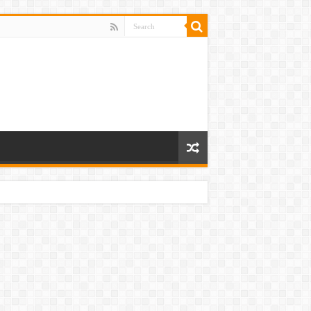
 ਸੀ ਹੱਥ