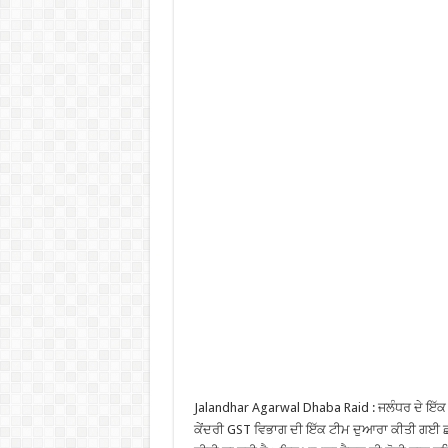
Jalandhar Agarwal Dhaba Raid : ਜਲੰਧਰ ਦੇ ਇੱਕ 
ਕੇਂਦਰੀ GST ਵਿਭਾਗ ਦੀ ਇੱਕ ਟੀਮ ਦੁਆਰਾ ਕੀਤੀ ਗਈ ਛ