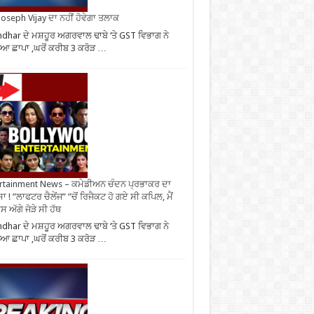
oseph Vijay ਦਾ ਨਹੀਂ ਹੋਵੇਗਾ ਤਲਾਕ
ndhar ਦੇ ਮਸ਼ਹੂਰ ਅਗਰਵਾਲ ਢਾਬੇ ‘ਤੇ GST ਵਿਭਾਗ ਨੇ
ਆ ਛਾਪਾ ,ਘਰੋਂ ਕਰੀਬ 3 ਕਰੋੜ …
rtainment News – ਕਮੇਡੀਅਨ ਚੰਦਨ ਪ੍ਰਭਾਕਰ ਦਾ
ਾ ! ”ਲਾਫਟਰ ਚੈਲੇਂਜ” ”ਚੋਂ ਰਿਜੈਕਟ ਹੋ ਗਏ ਸੀ ਕਪਿਲ, ਮੈਂ
 ਅੱਗੇ ਜੋੜੇ ਸੀ ਹੱਥ
ndhar ਦੇ ਮਸ਼ਹੂਰ ਅਗਰਵਾਲ ਢਾਬੇ ‘ਤੇ GST ਵਿਭਾਗ ਨੇ
ਆ ਛਾਪਾ ,ਘਰੋਂ ਕਰੀਬ 3 ਕਰੋੜ …