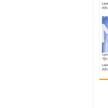
Lawr
ਗਰੁੱ
Salm
”ਉਸ
Lawr
ਗਰੁੱ