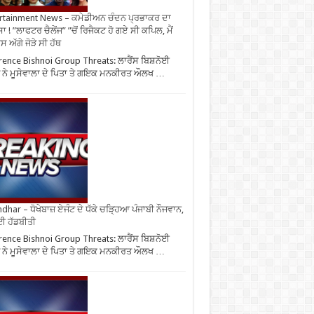
rtainment News – ਕਮੇਡੀਅਨ ਚੰਦਨ ਪ੍ਰਭਾਕਰ ਦਾ
ਾ ! ”ਲਾਫਟਰ ਚੈਲੇਂਜ” ”ਚੋਂ ਰਿਜੈਕਟ ਹੋ ਗਏ ਸੀ ਕਪਿਲ, ਮੈਂ
 ਅੱਗੇ ਜੋੜੇ ਸੀ ਹੱਥ
ence Bishnoi Group Threats: ਲਾਰੈਂਸ ਬਿਸ਼ਨੋਈ
ਪ ਨੇ ਮੂਸੇਵਾਲਾ ਦੇ ਪਿਤਾ ਤੇ ਗਇਕ ਮਨਕੀਰਤ ਔਲਖ …
ndhar – ਧੋਖੇਬਾਜ਼ ਏਜੰਟ ਦੇ ਧੱਕੇ ਚੜ੍ਹਿਆ ਪੰਜਾਬੀ ਨੌਜਵਾਨ,
ਈ ਹੱਡਬੀਤੀ
ence Bishnoi Group Threats: ਲਾਰੈਂਸ ਬਿਸ਼ਨੋਈ
ਪ ਨੇ ਮੂਸੇਵਾਲਾ ਦੇ ਪਿਤਾ ਤੇ ਗਇਕ ਮਨਕੀਰਤ ਔਲਖ …