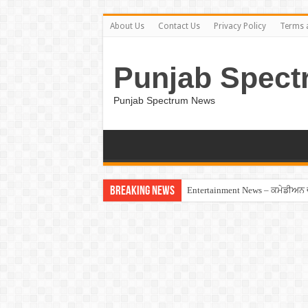
About Us
Contact Us
Privacy Policy
Terms 
Punjab Spect
Punjab Spectrum News
Breaking News
Entertainment News – ਕਮੇਡੀਅਨ ਚੰਦ