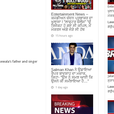
Ente
ਖੁਲਾਸ
Entertainment News –
ਮੇਕਰਸ
ਕਮੇਡੀਅਨ ਚੰਦਨ ਪ੍ਰਭਾਕਰ ਦਾ
ਖੁਲਾਸਾ ! ”ਲਾਫਟਰ ਚੈਲੇਂਜ” ”ਚੋਂ
Lawr
ਰਿਜੈਕਟ ਹੋ ਗਏ ਸੀ ਕਪਿਲ, ਮੈਂ
ਗਰੁੱ
ਮੇਕਰਸ ਅੱਗੇ ਜੋੜੇ ਸੀ ਹੱਥ
15 hours ago
sewala’s father and singer
Salman Khan ਨੇ ਉਡਾਇਆ
ਰੈਪਰ ਬਾਦਸ਼ਾਹ ਦਾ ਮਜ਼ਾਕ,
Jala
ਕਿਹਾ- ”ਉਸ ਨੂੰ ਸਮਝ ਆਈ ਕਿ
ਸੁਣਾ
ਉਸਨੇ ਕੀ ਸਮਝਾਇਆ ਹੈ…”
Lawr
1 day ago
ਗਰੁੱ