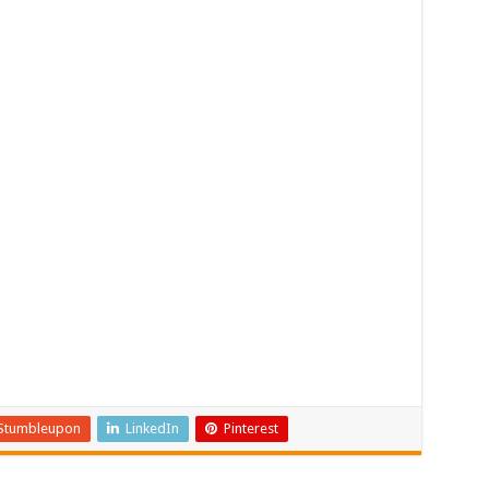
Stumbleupon
LinkedIn
Pinterest