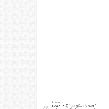
Previous
Udaipur -ਉਦੈਪੁਰ ਪੁਲਿਸ ਨੇ ਪੰਜਾਬੀ