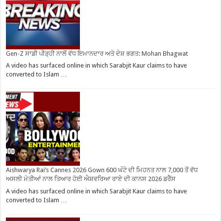
Gen-Z ਸਾਡੀ ਪੀੜ੍ਹੀ ਨਾਲੋਂ ਵੱਧ ਇਮਾਨਦਾਰ ਅਤੇ ਦੇਸ਼ ਭਗਤ: Mohan Bhagwat
A video has surfaced online in which Sarabjit Kaur claims to have
converted to Islam …
Aishwarya Rai’s Cannes 2026 Gown 600 ਘੰਟੇ ਦੀ ਮਿਹਨਤ ਨਾਲ 7,000 ਤੋਂ ਵੱਧ
ਅਸਲੀ ਮੋਤੀਆਂ ਨਾਲ ਤਿਆਰ ਹੋਈ ਐਸ਼ਵਰਿਆ ਰਾਏ ਦੀ ਕਾਨਸ 2026 ਡਰੈੱਸ
A video has surfaced online in which Sarabjit Kaur claims to have
converted to Islam …