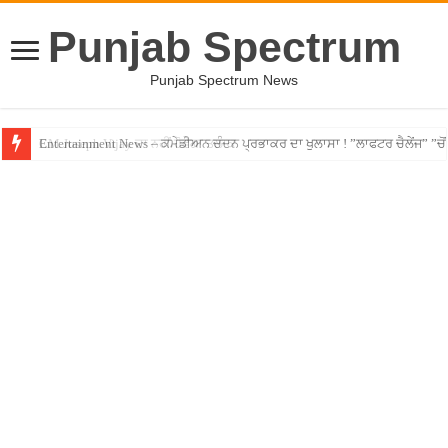
Punjab Spectrum
Punjab Spectrum News
Entertainment News – ਕਮੇਡੀਅਨ ਚੰਦਨ ਪ੍ਰਭਾਕਰ ਦਾ ਖੁਲਾਸਾ ! ”ਲਾਫਟਰ ਚੈਲੇਂਜ” ”ਚੋਂ ਰ