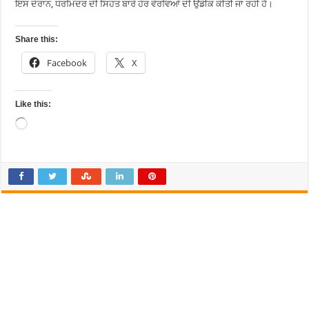
ਇਸ ਦੌਰਾਨ, ਧਰਮਿੰਦਰ ਦੀ ਸਿਹਤ ਬਾਰੇ ਹੋਰ ਵੇਰਵਿਆਂ ਦੀ ਉਡੀਕ ਕੀਤੀ ਜਾ ਰਹੀ ਹੈ।
Share this:
Facebook
X
Like this:
Loading…