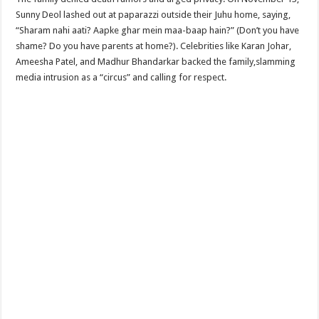
Sunny Deol lashed out at paparazzi outside their Juhu home, saying,
“Sharam nahi aati? Aapke ghar mein maa-baap hain?” (Don’t you have
shame? Do you have parents at home?). Celebrities like Karan Johar,
Ameesha Patel, and Madhur Bhandarkar backed the family,slamming
media intrusion as a “circus” and calling for respect.