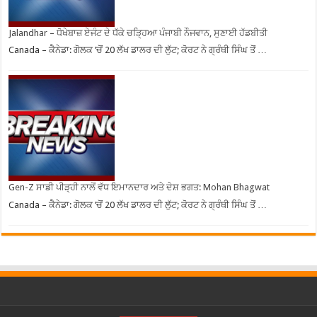
Jalandhar – ਧੋਖੇਬਾਜ਼ ਏਜੰਟ ਦੇ ਧੱਕੇ ਚੜ੍ਹਿਆ ਪੰਜਾਬੀ ਨੌਜਵਾਨ, ਸੁਣਾਈ ਹੱਡਬੀਤੀ
Canada – ਕੈਨੇਡਾ: ਗੋਲਕ ’ਚੋਂ 20 ਲੱਖ ਡਾਲਰ ਦੀ ਲੁੱਟ; ਕੋਰਟ ਨੇ ਗ੍ਰੰਥੀ ਸਿੰਘ ਤੋਂ …
Gen-Z ਸਾਡੀ ਪੀੜ੍ਹੀ ਨਾਲੋਂ ਵੱਧ ਇਮਾਨਦਾਰ ਅਤੇ ਦੇਸ਼ ਭਗਤ: Mohan Bhagwat
Canada – ਕੈਨੇਡਾ: ਗੋਲਕ ’ਚੋਂ 20 ਲੱਖ ਡਾਲਰ ਦੀ ਲੁੱਟ; ਕੋਰਟ ਨੇ ਗ੍ਰੰਥੀ ਸਿੰਘ ਤੋਂ …