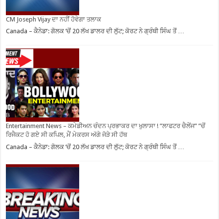
CM Joseph Vijay ਦਾ ਨਹੀਂ ਹੋਵੇਗਾ ਤਲਾਕ
Canada – ਕੈਨੇਡਾ: ਗੋਲਕ ’ਚੋਂ 20 ਲੱਖ ਡਾਲਰ ਦੀ ਲੁੱਟ; ਕੋਰਟ ਨੇ ਗ੍ਰੰਥੀ ਸਿੰਘ ਤੋਂ …
Entertainment News – ਕਮੇਡੀਅਨ ਚੰਦਨ ਪ੍ਰਭਾਕਰ ਦਾ ਖੁਲਾਸਾ ! ”ਲਾਫਟਰ ਚੈਲੇਂਜ” ”ਚੋਂ
ਰਿਜੈਕਟ ਹੋ ਗਏ ਸੀ ਕਪਿਲ, ਮੈਂ ਮੇਕਰਸ ਅੱਗੇ ਜੋੜੇ ਸੀ ਹੱਥ
Canada – ਕੈਨੇਡਾ: ਗੋਲਕ ’ਚੋਂ 20 ਲੱਖ ਡਾਲਰ ਦੀ ਲੁੱਟ; ਕੋਰਟ ਨੇ ਗ੍ਰੰਥੀ ਸਿੰਘ ਤੋਂ …