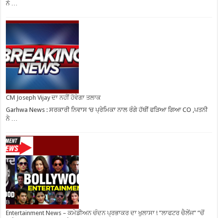
ਨੇ …
CM Joseph Vijay ਦਾ ਨਹੀਂ ਹੋਵੇਗਾ ਤਲਾਕ
Garhwa News : ਸਰਕਾਰੀ ਨਿਵਾਸ ‘ਚ ਪ੍ਰੇਮਿਕਾ ਨਾਲ ਰੰਗੇ ਹੱਥੀਂ ਫੜਿਆ ਗਿਆ CO ,ਪਤਨੀ
ਨੇ …
Entertainment News – ਕਮੇਡੀਅਨ ਚੰਦਨ ਪ੍ਰਭਾਕਰ ਦਾ ਖੁਲਾਸਾ ! ”ਲਾਫਟਰ ਚੈਲੇਂਜ” ”ਚੋਂ