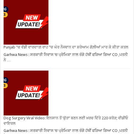
Punjab ”ਚ ਵੱਡੀ ਵਾਰਦਾਤ! ਰਾਹ ”ਚ ਘੇਰ ਨੌਜਵਾਨ ਦਾ ਸ਼ਰੇਆਮ ਗੋਲ਼ੀਆਂ ਮਾਰ ਕੇ ਕੀਤਾ ਕਤਲ
Garhwa News : ਸਰਕਾਰੀ ਨਿਵਾਸ ‘ਚ ਪ੍ਰੇਮਿਕਾ ਨਾਲ ਰੰਗੇ ਹੱਥੀਂ ਫੜਿਆ ਗਿਆ CO ,ਪਤਨੀ
ਨੇ …
Dog Surgery Viral Video: ਇਨਸਾਨ ਤੋਂ ‘ਕੁੱਤਾ’ ਬਣਨ ਲਈ ਖ਼ਰਚ ਦਿੱਤੇ 220 ਕਰੋੜ; ਵੀਡੀਓ
ਵਾਇਰਲ
Garhwa News : ਸਰਕਾਰੀ ਨਿਵਾਸ ‘ਚ ਪ੍ਰੇਮਿਕਾ ਨਾਲ ਰੰਗੇ ਹੱਥੀਂ ਫੜਿਆ ਗਿਆ CO ,ਪਤਨੀ