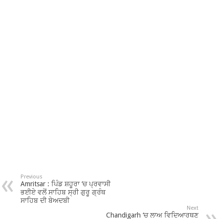
Previous
Amritsar : ਪਿੰਡ ਸ਼ਹੂਰਾ ‘ਚ ਪ੍ਰਵਾਸੀ
ਭਈਏ ਵਲੋਂ ਸਾਹਿਬ ਸ੍ਰੀ ਗੁਰੂ ਗ੍ਰੰਥ
ਸਾਹਿਬ ਦੀ ਬੇਅਦਬੀ
Next
Chandigarh ‘ਚ ਲਾਅ ਵਿਦਿਆਰਥਣ