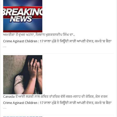
ਅਮਰੀਕਾ ਤੋਂ ਦੁਖਦ ਘਟਨਾ, ਨੌਜਵਾਨ ਖੁਸ਼ਕਰਨਦੀਪ ਸਿੰਘ ਦਾ..
Crime Aginast Children : 17 ਸਾਲਾ ਮੁੰਡੇ ਨੇ ਜਿਊਂਦੀ ਸਾੜੀ ਆਪਣੀ ਦੋਸਤ, ਕਮਰੇ ‘ਚ ਬੈਠਾ
…
Canada ਤੋਂ ਆਈ ਲੜਕੀ ਨਾਲ ਕਥਿਤ ਤਾਂਤਰਿਕ ਵੱਲੋਂ ਜਬਰ-ਜਨਾਹ ਦੀ ਕੋਸ਼ਿਸ਼, ਕੇਸ ਦਰਜ
Crime Aginast Children : 17 ਸਾਲਾ ਮੁੰਡੇ ਨੇ ਜਿਊਂਦੀ ਸਾੜੀ ਆਪਣੀ ਦੋਸਤ, ਕਮਰੇ ‘ਚ ਬੈਠਾ
…