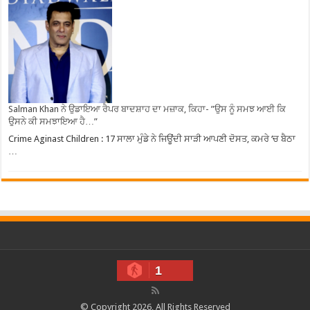
Salman Khan ਨੇ ਉਡਾਇਆ ਰੈਪਰ ਬਾਦਸ਼ਾਹ ਦਾ ਮਜ਼ਾਕ, ਕਿਹਾ- ”ਉਸ ਨੂੰ ਸਮਝ ਆਈ ਕਿ
ਉਸਨੇ ਕੀ ਸਮਝਾਇਆ ਹੈ…”
Crime Aginast Children : 17 ਸਾਲਾ ਮੁੰਡੇ ਨੇ ਜਿਊਂਦੀ ਸਾੜੀ ਆਪਣੀ ਦੋਸਤ, ਕਮਰੇ ‘ਚ ਬੈਠਾ
…
1
© Copyright 2026, All Rights Reserved