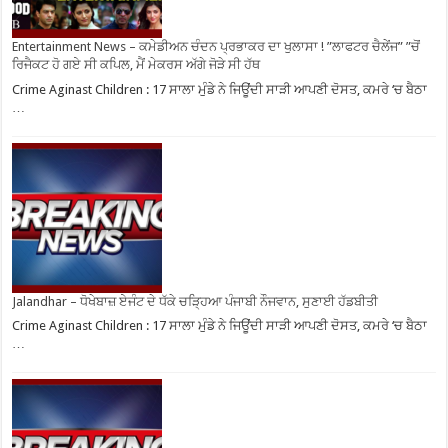
Entertainment News – ਕਮੇਡੀਅਨ ਚੰਦਨ ਪ੍ਰਭਾਕਰ ਦਾ ਖੁਲਾਸਾ ! ”ਲਾਫਟਰ ਚੈਲੇਂਜ” ”ਚੋਂ
ਰਿਜੈਕਟ ਹੋ ਗਏ ਸੀ ਕਪਿਲ, ਮੈਂ ਮੇਕਰਸ ਅੱਗੇ ਜੋੜੇ ਸੀ ਹੱਥ
Crime Aginast Children : 17 ਸਾਲਾ ਮੁੰਡੇ ਨੇ ਜਿਊਂਦੀ ਸਾੜੀ ਆਪਣੀ ਦੋਸਤ, ਕਮਰੇ ‘ਚ ਬੈਠਾ
…
Jalandhar – ਧੋਖੇਬਾਜ਼ ਏਜੰਟ ਦੇ ਧੱਕੇ ਚੜ੍ਹਿਆ ਪੰਜਾਬੀ ਨੌਜਵਾਨ, ਸੁਣਾਈ ਹੱਡਬੀਤੀ
Crime Aginast Children : 17 ਸਾਲਾ ਮੁੰਡੇ ਨੇ ਜਿਊਂਦੀ ਸਾੜੀ ਆਪਣੀ ਦੋਸਤ, ਕਮਰੇ ‘ਚ ਬੈਠਾ
…