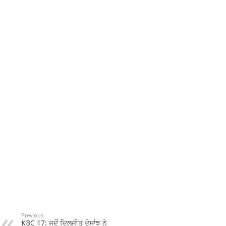
Previous
KBC 17: ਜਦੋਂ ਦਿਲਜੀਤ ਦੋਸਾਂਝ ਨੇ