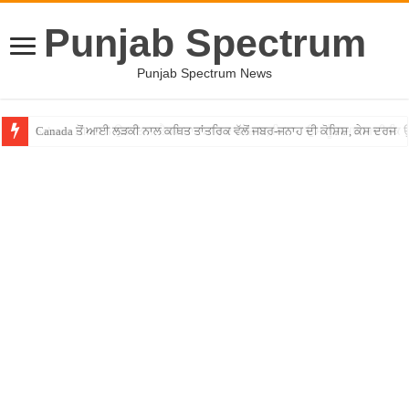
Punjab Spectrum
Punjab Spectrum News
Canada ਤੋਂ ਆਈ ਲੜਕੀ ਨਾਲ ਕਥਿਤ ਤਾਂਤਰਿਕ ਵੱਲੋਂ ਜਬਰ-ਜਨਾਹ ਦੀ ਕੋਸ਼ਿਸ਼, ਕੇਸ ਦਰਜ
Salman Khan ਨੇ ਉਡਾਇਆ ਰੈਪਰ ਬਾਦਸ਼ਾਹ ਦਾ ਮਜ਼ਾਕ, ਕਿਹਾ- ”ਉਸ ਨੂੰ ਸਮਝ ਆਈ ਕ