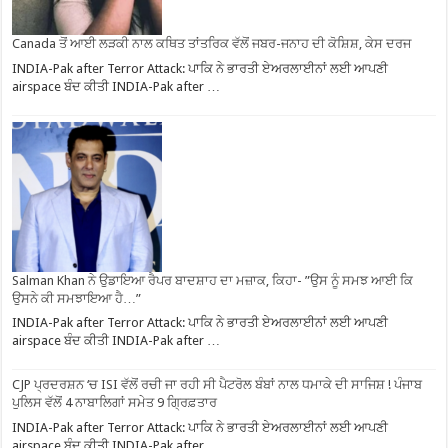
Canada ਤੋਂ ਆਈ ਲੜਕੀ ਨਾਲ ਕਥਿਤ ਤਾਂਤਰਿਕ ਵੱਲੋਂ ਜਬਰ-ਜਨਾਹ ਦੀ ਕੋਸ਼ਿਸ਼, ਕੇਸ ਦਰਜ
INDIA-Pak after Terror Attack: ਪਾਕਿ ਨੇ ਭਾਰਤੀ ਏਅਰਲਾਈਨਾਂ ਲਈ ਆਪਣੀ
airspace ਬੰਦ ਕੀਤੀ INDIA-Pak after …
Salman Khan ਨੇ ਉਡਾਇਆ ਰੈਪਰ ਬਾਦਸ਼ਾਹ ਦਾ ਮਜ਼ਾਕ, ਕਿਹਾ- ”ਉਸ ਨੂੰ ਸਮਝ ਆਈ ਕਿ
ਉਸਨੇ ਕੀ ਸਮਝਾਇਆ ਹੈ…”
INDIA-Pak after Terror Attack: ਪਾਕਿ ਨੇ ਭਾਰਤੀ ਏਅਰਲਾਈਨਾਂ ਲਈ ਆਪਣੀ
airspace ਬੰਦ ਕੀਤੀ INDIA-Pak after …
CJP ਪ੍ਰਦਰਸ਼ਨ ‘ਚ ISI ਵੱਲੋਂ ਰਚੀ ਜਾ ਰਹੀ ਸੀ ਪੈਟਰੋਲ ਬੰਬਾਂ ਨਾਲ ਧਮਾਕੇ ਦੀ ਸਾਜਿਸ਼ ! ਪੰਜਾਬ
ਪੁਲਿਸ ਵੱਲੋਂ 4 ਨਾਬਾਲਿਗਾਂ ਸਮੇਤ 9 ਗ੍ਰਿਫ਼ਤਾਰ
INDIA-Pak after Terror Attack: ਪਾਕਿ ਨੇ ਭਾਰਤੀ ਏਅਰਲਾਈਨਾਂ ਲਈ ਆਪਣੀ
airspace ਬੰਦ ਕੀਤੀ INDIA-Pak after …