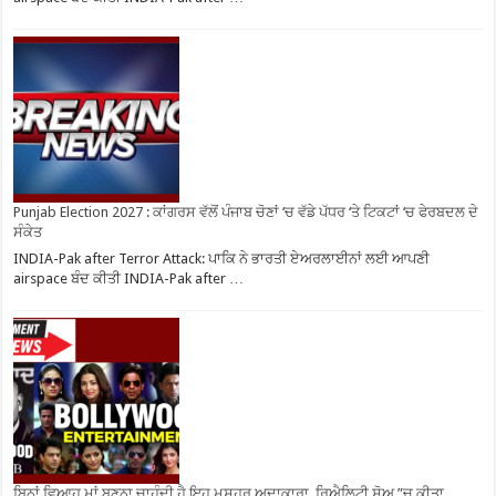
Punjab Election 2027 : ਕਾਂਗਰਸ ਵੱਲੋਂ ਪੰਜਾਬ ਚੋਣਾਂ ‘ਚ ਵੱਡੇ ਪੱਧਰ ‘ਤੇ ਟਿਕਟਾਂ ‘ਚ ਫੇਰਬਦਲ ਦੇ
ਸੰਕੇਤ
INDIA-Pak after Terror Attack: ਪਾਕਿ ਨੇ ਭਾਰਤੀ ਏਅਰਲਾਈਨਾਂ ਲਈ ਆਪਣੀ
airspace ਬੰਦ ਕੀਤੀ INDIA-Pak after …
ਬਿਨਾਂ ਵਿਆਹ ਮਾਂ ਬਣਨਾ ਚਾਹੁੰਦੀ ਹੈ ਇਹ ਮਸ਼ਹੂਰ ਅਦਾਕਾਰਾ, ਰਿਐਲਿਟੀ ਸ਼ੋਅ ”ਚ ਕੀਤਾ