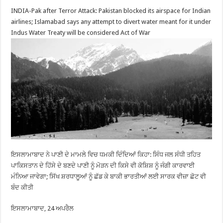
INDIA-Pak after Terror Attack: Pakistan blocked its airspace for Indian
airlines; Islamabad says any attempt to divert water meant for it under
Indus Water Treaty will be considered Act of War
ਇਸਲਾਮਾਬਾਦ ਨੇ ਪਾਣੀ ਦੇ ਮਾਮਲੇ ਵਿਚ ਧਮਕੀ ਦਿੰਦਿਆਂ ਕਿਹਾ: ਸਿੰਧ ਜਲ ਸੰਧੀ ਤਹਿਤ
ਪਾਕਿਸਤਾਨ ਦੇ ਹਿੱਸੇ ਦੇ ਬਣਦੇ ਪਾਣੀ ਨੂੰ ਮੋੜਨ ਦੀ ਕਿਸੇ ਵੀ ਕੋਸ਼ਿਸ਼ ਨੂੰ ਜੰਗੀ ਕਾਰਵਾਈ
ਮੰਨਿਆ ਜਾਵੇਗਾ; ਸਿੱਖ ਸ਼ਰਧਾਲੂਆਂ ਨੂੰ ਛੱਡ ਕੇ ਬਾਕੀ ਭਾਰਤੀਆਂ ਲਈ ਸਾਰਕ ਵੀਜ਼ਾ ਛੋਟ ਵੀ
ਬੰਦ ਕੀਤੀ
ਇਸਲਾਮਾਬਾਦ, 24 ਅਪਰੈਲ