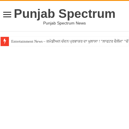
Punjab Spectrum
Punjab Spectrum News
Entertainment News – ਕਮੇਡੀਅਨ ਚੰਦਨ ਪ੍ਰਭਾਕਰ ਦਾ ਖੁਲਾਸਾ ! ”ਲਾਫਟਰ ਚੈਲੇਂਜ” ”ਚੋਂ ਰ