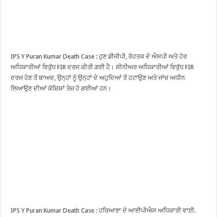
IPS Y Puran Kumar Death Case : ਹੁਣ ਡੀਜੀਪੀ, ਰੋਹਤਕ ਦੇ ਐਸਪੀ ਅਤੇ ਹੋਰ
ਅਧਿਕਾਰੀਆਂ ਵਿਰੁੱਧ FIR ਦਰਜ ਕੀਤੀ ਗਈ ਹੈ। ਸੀਨੀਅਰ ਅਧਿਕਾਰੀਆਂ ਵਿਰੁੱਧ FIR
ਦਰਜ ਹੋਣ ਤੋਂ ਬਾਅਦ, ਉਨ੍ਹਾਂ ਨੂੰ ਉਨ੍ਹਾਂ ਦੇ ਅਹੁਦਿਆਂ ਤੋਂ ਹਟਾਉਣ ਅਤੇ ਜਾਂਚ ਅਧੀਨ
ਲਿਆਉਣ ਦੀਆਂ ਕੋਸ਼ਿਸ਼ਾਂ ਤੇਜ਼ ਹੋ ਗਈਆਂ ਹਨ।
IPS Y Puran Kumar Death Case : ਹਰਿਆਣਾ ਦੇ ਆਈਪੀਐਸ ਅਧਿਕਾਰੀ ਵਾਈ.