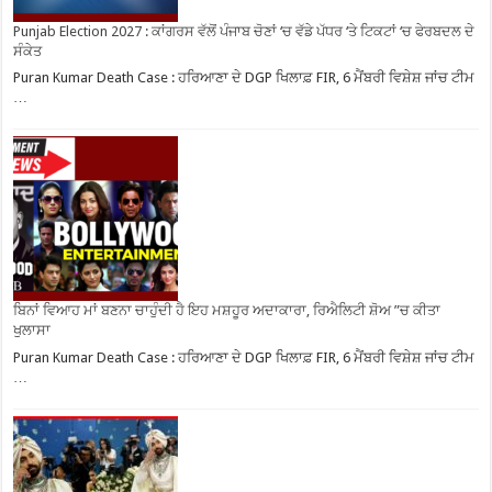
Punjab Election 2027 : ਕਾਂਗਰਸ ਵੱਲੋਂ ਪੰਜਾਬ ਚੋਣਾਂ ‘ਚ ਵੱਡੇ ਪੱਧਰ ‘ਤੇ ਟਿਕਟਾਂ ‘ਚ ਫੇਰਬਦਲ ਦੇ
ਸੰਕੇਤ
Puran Kumar Death Case : ਹਰਿਆਣਾ ਦੇ DGP ਖਿਲਾਫ਼ FIR, 6 ਮੈਂਬਰੀ ਵਿਸ਼ੇਸ਼ ਜਾਂਚ ਟੀਮ
…
ਬਿਨਾਂ ਵਿਆਹ ਮਾਂ ਬਣਨਾ ਚਾਹੁੰਦੀ ਹੈ ਇਹ ਮਸ਼ਹੂਰ ਅਦਾਕਾਰਾ, ਰਿਐਲਿਟੀ ਸ਼ੋਅ ”ਚ ਕੀਤਾ
ਖੁਲਾਸਾ
Puran Kumar Death Case : ਹਰਿਆਣਾ ਦੇ DGP ਖਿਲਾਫ਼ FIR, 6 ਮੈਂਬਰੀ ਵਿਸ਼ੇਸ਼ ਜਾਂਚ ਟੀਮ
…