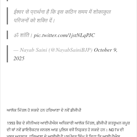
ईश्वर से प्रार्थना है कि इस कठिन समय में शोकाकुल
परिजनों को शक्ति दें।
ॐ शांति।
pic.twitter.com/1jstNLqPJC
— Nayab Saini (@NayabSainiBJP)
October 9,
2025
ਆਲੋਕ ਮਿੱਤਲ ਹੋ ਸਕਦੇ ਹਨ ਹਰਿਆਣਾ ਦੇ ਨਵੇਂ ਡੀਜੀਪੀ
1993 ਬੈਚ ਦੇ ਸੀਨੀਅਰ ਆਈਪੀਐਸ ਅਧਿਕਾਰੀ ਆਲੋਕ ਮਿੱਤਲ, ਡੀਜੀਪੀ ਸ਼ਤਰੂਘਨ ਕਪੂਰ
ਦੀ ਥਾਂ ਨਵੇਂ ਡਾਇਰੈਕਟਰ ਜਨਰਲ ਆਫ਼ ਪੁਲਿਸ ਵਜੋਂ ਨਿਯੁਕਤ ਹੋ ਸਕਦੇ ਹਨ। NDTV ਦੀ
ਖ਼ਬਰ ਅਨੁਸਾਰ, ਹਰਿਆਣਾ ਦੇ ਆਈਜੀਪੀ ਪੁਸ਼ਪੇਂਦਰ ਸਿੰਘ ਨੇ ਕਿਹਾ ਕਿ ਆਈਪੀਐਸ