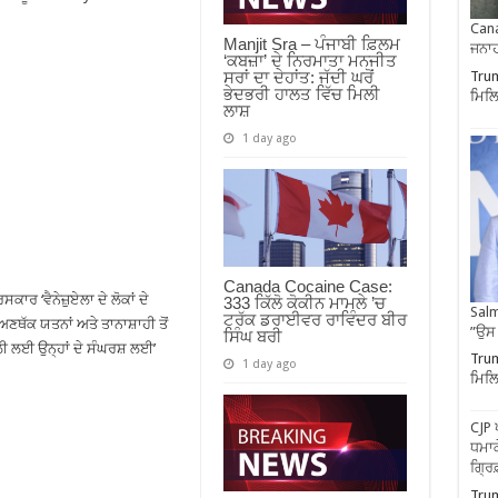
Cana
Manjit Sra – ਪੰਜਾਬੀ ਫ਼ਿਲਮ
ਜਨਾਹ
‘ਕਬਜ਼ਾ’ ਦੇ ਨਿਰਮਾਤਾ ਮਨਜੀਤ
Trum
ਸਰਾਂ ਦਾ ਦੇਹਾਂਤ: ਜੱਦੀ ਘਰੋਂ
ਭੇਦਭਰੀ ਹਾਲਤ ਵਿੱਚ ਮਿਲੀ
ਮਿਲਿ
ਲਾਸ਼
1 day ago
Canada Cocaine Case:
ਕਾਰ ‘ਵੈਨੇਜ਼ੁਏਲਾ ਦੇ ਲੋਕਾਂ ਦੇ
333 ਕਿੱਲੋ ਕੋਕੀਨ ਮਾਮਲੇ ’ਚ
Salm
ਟਰੱਕ ਡਰਾਈਵਰ ਰਾਵਿੰਦਰ ਬੀਰ
ਅਣਥੱਕ ਯਤਨਾਂ ਅਤੇ ਤਾਨਾਸ਼ਾਹੀ ਤੋਂ
”ਉਸ
ਸਿੰਘ ਬਰੀ
ਲੀ ਲਈ ਉਨ੍ਹਾਂ ਦੇ ਸੰਘਰਸ਼ ਲਈ’
Trum
1 day ago
ਮਿਲਿ
CJP 
ਧਮਾਕ
ਗ੍ਰਿ
Trum