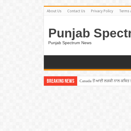
About Us
Contact Us
Privacy Policy
Terms 
Punjab Spect
Punjab Spectrum News
Breaking News
Canada ਤੋਂ ਆਈ ਲੜਕੀ ਨਾਲ ਕਥਿਤ ਤਾਂ