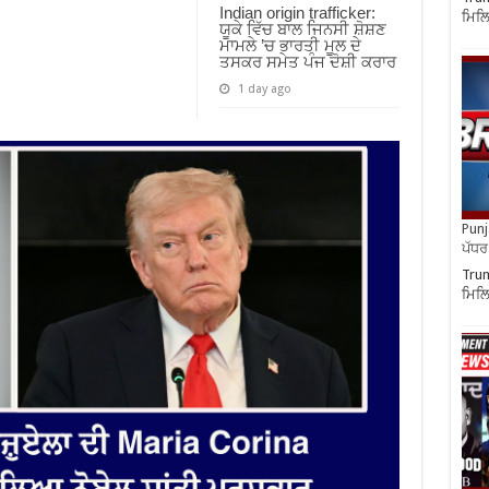
Indian origin trafficker:
ਮਿਲਿ
ਯੂਕੇ ਵਿੱਚ ਬਾਲ ਜਿਨਸੀ ਸ਼ੋਸ਼ਣ
ਮਾਮਲੇ ’ਚ ਭਾਰਤੀ ਮੂਲ ਦੇ
ਤਸਕਰ ਸਮੇਤ ਪੰਜ ਦੋਸ਼ੀ ਕਰਾਰ
1 day ago
Punja
ਪੱਧਰ 
Trum
ਮਿਲਿ