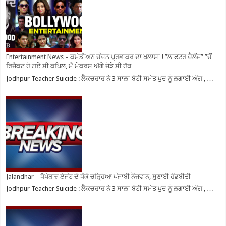
Entertainment News – ਕਮੇਡੀਅਨ ਚੰਦਨ ਪ੍ਰਭਾਕਰ ਦਾ ਖੁਲਾਸਾ ! ”ਲਾਫਟਰ ਚੈਲੇਂਜ” ”ਚੋਂ
ਰਿਜੈਕਟ ਹੋ ਗਏ ਸੀ ਕਪਿਲ, ਮੈਂ ਮੇਕਰਸ ਅੱਗੇ ਜੋੜੇ ਸੀ ਹੱਥ
Jodhpur Teacher Suicide : ਲੈਕਚਰਾਰ ਨੇ 3 ਸਾਲਾ ਬੇਟੀ ਸਮੇਤ ਖੁਦ ਨੂੰ ਲਗਾਈ ਅੱਗ , …
Jalandhar – ਧੋਖੇਬਾਜ਼ ਏਜੰਟ ਦੇ ਧੱਕੇ ਚੜ੍ਹਿਆ ਪੰਜਾਬੀ ਨੌਜਵਾਨ, ਸੁਣਾਈ ਹੱਡਬੀਤੀ
Jodhpur Teacher Suicide : ਲੈਕਚਰਾਰ ਨੇ 3 ਸਾਲਾ ਬੇਟੀ ਸਮੇਤ ਖੁਦ ਨੂੰ ਲਗਾਈ ਅੱਗ , …