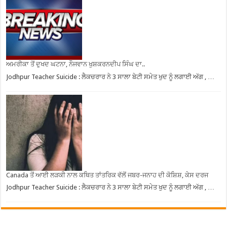
ਅਮਰੀਕਾ ਤੋਂ ਦੁਖਦ ਘਟਨਾ, ਨੌਜਵਾਨ ਖੁਸ਼ਕਰਨਦੀਪ ਸਿੰਘ ਦਾ..
Jodhpur Teacher Suicide : ਲੈਕਚਰਾਰ ਨੇ 3 ਸਾਲਾ ਬੇਟੀ ਸਮੇਤ ਖੁਦ ਨੂੰ ਲਗਾਈ ਅੱਗ , …
Canada ਤੋਂ ਆਈ ਲੜਕੀ ਨਾਲ ਕਥਿਤ ਤਾਂਤਰਿਕ ਵੱਲੋਂ ਜਬਰ-ਜਨਾਹ ਦੀ ਕੋਸ਼ਿਸ਼, ਕੇਸ ਦਰਜ
Jodhpur Teacher Suicide : ਲੈਕਚਰਾਰ ਨੇ 3 ਸਾਲਾ ਬੇਟੀ ਸਮੇਤ ਖੁਦ ਨੂੰ ਲਗਾਈ ਅੱਗ , …