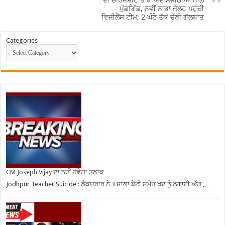
ਪੁੱਛਗਿੱਛ, ਨਵੀਂ ਨਾਭਾ ਜੇਲ੍ਹ ਪਹੁੰਚੀ
ਵਿਜੀਲੈਂਸ ਟੀਮ; 2 ਘੰਟੇ ਤੱਕ ਚੱਲੀ ਗੱਲਬਾਤ
Categories
CM Joseph Vijay ਦਾ ਨਹੀਂ ਹੋਵੇਗਾ ਤਲਾਕ
Jodhpur Teacher Suicide : ਲੈਕਚਰਾਰ ਨੇ 3 ਸਾਲਾ ਬੇਟੀ ਸਮੇਤ ਖੁਦ ਨੂੰ ਲਗਾਈ ਅੱਗ , …