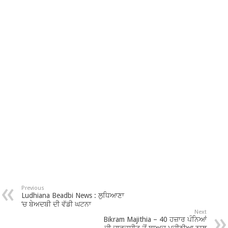
Previous
Ludhiana Beadbi News : ਲੁਧਿਆਣਾ
’ਚ ਬੇਅਦਬੀ ਦੀ ਵੱਡੀ ਘਟਨਾ
Next
Bikram Majithia – 40 ਹਜ਼ਾਰ ਪੰਨਿਆਂ
ਦੀ ਚਾਰਜਸ਼ੀਟ ਤੋਂ ਬਾਅਦ ਮਜੀਠੀਆ ਨਾਲ