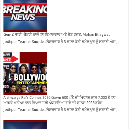
Gen-Z ਸਾਡੀ ਪੀੜ੍ਹੀ ਨਾਲੋਂ ਵੱਧ ਇਮਾਨਦਾਰ ਅਤੇ ਦੇਸ਼ ਭਗਤ: Mohan Bhagwat
Jodhpur Teacher Suicide : ਲੈਕਚਰਾਰ ਨੇ 3 ਸਾਲਾ ਬੇਟੀ ਸਮੇਤ ਖੁਦ ਨੂੰ ਲਗਾਈ ਅੱਗ , …
Aishwarya Rai’s Cannes 2026 Gown 600 ਘੰਟੇ ਦੀ ਮਿਹਨਤ ਨਾਲ 7,000 ਤੋਂ ਵੱਧ
ਅਸਲੀ ਮੋਤੀਆਂ ਨਾਲ ਤਿਆਰ ਹੋਈ ਐਸ਼ਵਰਿਆ ਰਾਏ ਦੀ ਕਾਨਸ 2026 ਡਰੈੱਸ
Jodhpur Teacher Suicide : ਲੈਕਚਰਾਰ ਨੇ 3 ਸਾਲਾ ਬੇਟੀ ਸਮੇਤ ਖੁਦ ਨੂੰ ਲਗਾਈ ਅੱਗ , …