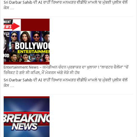
Sri Darbar Sahib ਦੀ AI ਰਾਹੀਂ ਤਿਆਰ ਮਨਘੜਤ ਵੀਡੀਓ ਮਾਮਲੇ ’ਚ ਮੁੰਬਈ ਪੁਲੀਸ ਵੱਲੋਂ
ਕੇਸ …
Entertainment News – ਕਮੇਡੀਅਨ ਚੰਦਨ ਪ੍ਰਭਾਕਰ ਦਾ ਖੁਲਾਸਾ ! ”ਲਾਫਟਰ ਚੈਲੇਂਜ” ”ਚੋਂ
ਰਿਜੈਕਟ ਹੋ ਗਏ ਸੀ ਕਪਿਲ, ਮੈਂ ਮੇਕਰਸ ਅੱਗੇ ਜੋੜੇ ਸੀ ਹੱਥ
Sri Darbar Sahib ਦੀ AI ਰਾਹੀਂ ਤਿਆਰ ਮਨਘੜਤ ਵੀਡੀਓ ਮਾਮਲੇ ’ਚ ਮੁੰਬਈ ਪੁਲੀਸ ਵੱਲੋਂ
ਕੇਸ …