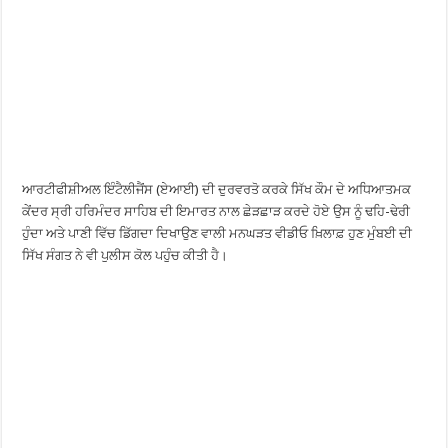
ਆਰਟੀਫੀਸ਼ੀਅਲ ਇੰਟੈਲੀਜੈਂਸ (ਏਆਈ) ਦੀ ਦੁਰਵਰਤੋ ਕਰਕੇ ਸਿੱਖ ਕੌਮ ਦੇ ਅਧਿਆਤਮਕ
ਕੇਂਦਰ ਸ੍ਰੀ ਹਰਿਮੰਦਰ ਸਾਹਿਬ ਦੀ ਇਮਾਰਤ ਨਾਲ ਛੇੜਛਾੜ ਕਰਦੇ ਹੋਏ ਉਸ ਨੂੰ ਢਹਿ-ਢੇਰੀ
ਹੁੰਦਾ ਅਤੇ ਪਾਣੀ ਵਿੱਚ ਡਿੱਗਦਾ ਦਿਖਾਉਣ ਵਾਲੀ ਮਨਘੜਤ ਵੀਡੀਓ ਖ਼ਿਲਾਫ਼ ਹੁਣ ਮੁੰਬਈ ਦੀ
ਸਿੱਖ ਸੰਗਤ ਨੇ ਵੀ ਪੁਲੀਸ ਕੋਲ ਪਹੁੰਚ ਕੀਤੀ ਹੈ।