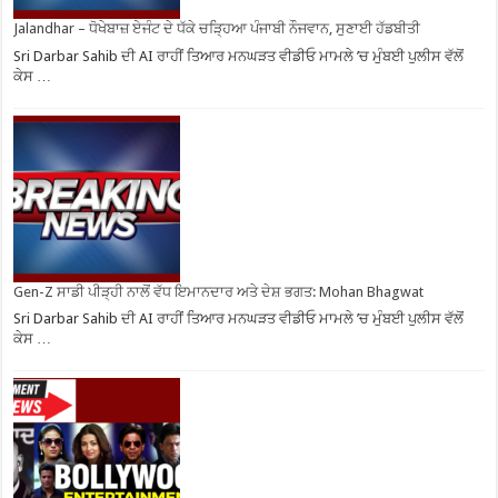
Jalandhar – ਧੋਖੇਬਾਜ਼ ਏਜੰਟ ਦੇ ਧੱਕੇ ਚੜ੍ਹਿਆ ਪੰਜਾਬੀ ਨੌਜਵਾਨ, ਸੁਣਾਈ ਹੱਡਬੀਤੀ
Sri Darbar Sahib ਦੀ AI ਰਾਹੀਂ ਤਿਆਰ ਮਨਘੜਤ ਵੀਡੀਓ ਮਾਮਲੇ ’ਚ ਮੁੰਬਈ ਪੁਲੀਸ ਵੱਲੋਂ
ਕੇਸ …
Gen-Z ਸਾਡੀ ਪੀੜ੍ਹੀ ਨਾਲੋਂ ਵੱਧ ਇਮਾਨਦਾਰ ਅਤੇ ਦੇਸ਼ ਭਗਤ: Mohan Bhagwat
Sri Darbar Sahib ਦੀ AI ਰਾਹੀਂ ਤਿਆਰ ਮਨਘੜਤ ਵੀਡੀਓ ਮਾਮਲੇ ’ਚ ਮੁੰਬਈ ਪੁਲੀਸ ਵੱਲੋਂ
ਕੇਸ …