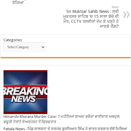
ਰੋਕਿਆ
Next
Sri Muktsar Sahib News : ਸ੍ਰੀ
ਮੁਕਤਸਰ ਸਾਹਿਬ ‘ਚ 15 ਸਾਲਾ ਬੱਚੇ ਦੀ
ਮੌਤ, CCTV ਤਸਵੀਰਾਂ ਦੇਖ ਕੇ ਖੜ੍ਹੇ ਹੋ
ਜਾਣਗੇ ਰੌਂਗਟੇ
Categories
Himanshi Khurana Murder Case: 7 ਮਹੀਨਿਆਂ ਬਾਅਦ ਭਗੌੜਾ ਭਾਈਵਾਲ ਅਬਦੁਲ
ਗਫ਼ੂਰੀ ਟੋਰਾਂਟੋ ਏਅਰਪੋਰਟ ਤੋਂ ਗ੍ਰਿਫ਼ਤਾਰ
Patiala News : ਪਿੰਡ ਕਾਲਸਨਾ ਦੇ ਸਰਪੰਚ ਗੁਰਧਿਆਨ ਸਿੰਘ ਨੇ ਭਾਰਤ ਸਰਕਾਰ ਵੱਲੋਂ ਮਿਲਿਆ