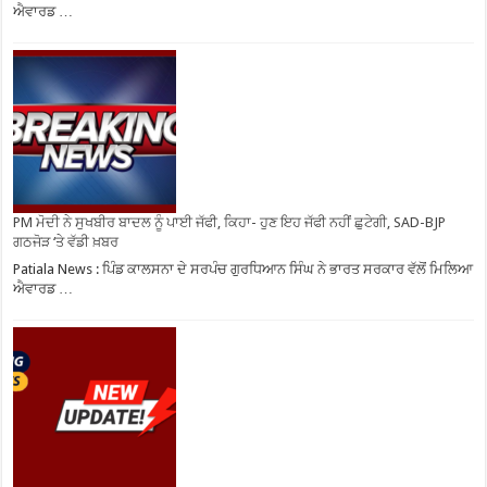
ਐਵਾਰਡ …
PM ਮੋਦੀ ਨੇ ਸੁਖਬੀਰ ਬਾਦਲ ਨੂੰ ਪਾਈ ਜੱਫੀ, ਕਿਹਾ- ਹੁਣ ਇਹ ਜੱਫੀ ਨਹੀਂ ਛੁਟੇਗੀ, SAD-BJP
ਗਠਜੋੜ ‘ਤੇ ਵੱਡੀ ਖ਼ਬਰ
Patiala News : ਪਿੰਡ ਕਾਲਸਨਾ ਦੇ ਸਰਪੰਚ ਗੁਰਧਿਆਨ ਸਿੰਘ ਨੇ ਭਾਰਤ ਸਰਕਾਰ ਵੱਲੋਂ ਮਿਲਿਆ
ਐਵਾਰਡ …