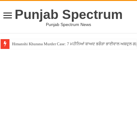
Punjab Spectrum
Punjab Spectrum News
Himanshi Khurana Murder Case: 7 ਮਹੀਨਿਆਂ ਬਾਅਦ ਭਗੌੜਾ ਭਾਈਵਾਲ ਅਬਦੁਲ ਗਫ਼ੂਰੀ 