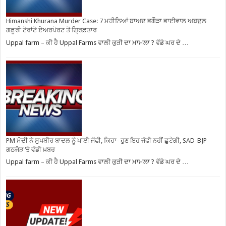
Himanshi Khurana Murder Case: 7 ਮਹੀਨਿਆਂ ਬਾਅਦ ਭਗੌੜਾ ਭਾਈਵਾਲ ਅਬਦੁਲ
ਗਫ਼ੂਰੀ ਟੋਰਾਂਟੋ ਏਅਰਪੋਰਟ ਤੋਂ ਗ੍ਰਿਫ਼ਤਾਰ
Uppal farm – ਕੀ ਹੈ Uppal Farms ਵਾਲੀ ਕੁੜੀ ਦਾ ਮਾਮਲਾ ? ਵੱਡੇ ਘਰ ਦੇ …
PM ਮੋਦੀ ਨੇ ਸੁਖਬੀਰ ਬਾਦਲ ਨੂੰ ਪਾਈ ਜੱਫੀ, ਕਿਹਾ- ਹੁਣ ਇਹ ਜੱਫੀ ਨਹੀਂ ਛੁਟੇਗੀ, SAD-BJP
ਗਠਜੋੜ ‘ਤੇ ਵੱਡੀ ਖ਼ਬਰ
Uppal farm – ਕੀ ਹੈ Uppal Farms ਵਾਲੀ ਕੁੜੀ ਦਾ ਮਾਮਲਾ ? ਵੱਡੇ ਘਰ ਦੇ …