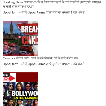
Breaking News ਕਤ*ਲ ਮਾਮਲੇ ‘ਚ ਗ੍ਰਿਫ਼ਤਾਰ ਕੁੜੀ ਨੇ ਥਾਣੇ ‘ਚ ਕੀਤੀ ਖ਼ੁਦ*ਕੁਸ਼ੀ, ਬਾਥਰੂਮ
‘ਚ ਚੁੰਨੀ ਨਾਲ ਲਾਇਆ ਫਾ.ਹਾ
Uppal farm – ਕੀ ਹੈ Uppal Farms ਵਾਲੀ ਕੁੜੀ ਦਾ ਮਾਮਲਾ ? ਵੱਡੇ ਘਰ ਦੇ …
Canada – ਕੈਨੇਡਾ ਗਈ ਪਤਨੀ ਨੂੰ ਭੁੱਲੇ ਰਿਸ਼ਤੇ! ਪਤੀ ਨੇ ਲਾਏ ਗੰਭੀਰ ਦੋਸ਼
Uppal farm – ਕੀ ਹੈ Uppal Farms ਵਾਲੀ ਕੁੜੀ ਦਾ ਮਾਮਲਾ ? ਵੱਡੇ ਘਰ ਦੇ …