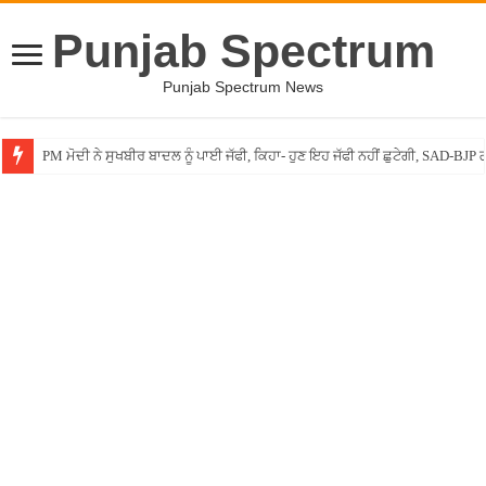
Punjab Spectrum
Punjab Spectrum News
PM ਮੋਦੀ ਨੇ ਸੁਖਬੀਰ ਬਾਦਲ ਨੂੰ ਪਾਈ ਜੱਫੀ, ਕਿਹਾ- ਹੁਣ ਇਹ ਜੱਫੀ ਨਹੀਂ ਛੁਟੇਗੀ, SAD-BJP ਗ
ਚੱਲਦੀ ਫਿਲਮ ”ਚ ਕਿਸੇ ਦਾ ਹੋਇਆ ਢਿੱਡ ਖਰਾਬ, ਗੈਸ ਛੱਡਦੇ ਹੀ ਖਾਲੀ ਹੋ ਗਿਆ ਸਿਨੇਮਾ, 