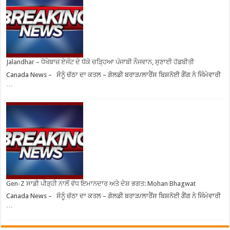
Jalandhar – ਧੋਖੇਬਾਜ਼ ਏਜੰਟ ਦੇ ਧੱਕੇ ਚੜ੍ਹਿਆ ਪੰਜਾਬੀ ਨੌਜਵਾਨ, ਸੁਣਾਈ ਹੱਡਬੀਤੀ
Canada News – ਸੋਨੂੰ ਚੱਠਾ ਦਾ ਕਤਲ – ਗੋਲਡੀ ਬਰਾੜ/ਲਾਰੈਂਸ ਬਿਸ਼ਨੋਈ ਗੈਂਗ ਨੇ ਜਿੰਮੇਵਾਰੀ
…
Gen-Z ਸਾਡੀ ਪੀੜ੍ਹੀ ਨਾਲੋਂ ਵੱਧ ਇਮਾਨਦਾਰ ਅਤੇ ਦੇਸ਼ ਭਗਤ: Mohan Bhagwat
Canada News – ਸੋਨੂੰ ਚੱਠਾ ਦਾ ਕਤਲ – ਗੋਲਡੀ ਬਰਾੜ/ਲਾਰੈਂਸ ਬਿਸ਼ਨੋਈ ਗੈਂਗ ਨੇ ਜਿੰਮੇਵਾਰੀ
…