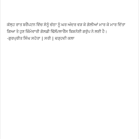
ਕੱਲ੍ਹ ਰਾਤ ਬਰੈਂਪਟਨ ਵਿੱਚ ਸੋਨੂੰ ਚੱਠਾ ਨੂੰ ਘਰ ਅੰਦਰ ਵੜ ਕੇ ਗੋਲੀਆਂ ਮਾਰ ਕੇ ਮਾਰ ਦਿੱਤਾ
ਗਿਆ ਤੇ ਹੁਣ ਜ਼ਿੰਮੇਵਾਰੀ ਗੋਲਡੀ ਢਿੱਲੋਂ/ਲਾਰੈਂਸ ਬਿਸ਼ਨੋਈ ਗਰੁੱਪ ਨੇ ਲਈ ਹੈ।
-ਗੁਰਪ੍ਰੀਤ ਸਿੰਘ ਸਹੋਤਾ | ਸਰੀ | ਚੜ੍ਹਦੀ ਕਲਾ