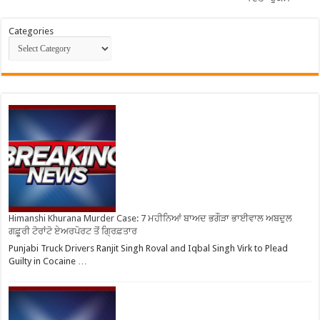
Categories
Himanshi Khurana Murder Case: 7 ਮਹੀਨਿਆਂ ਬਾਅਦ ਭਗੌੜਾ ਭਾਈਵਾਲ ਅਬਦੁਲ
ਗਫ਼ੂਰੀ ਟੋਰਾਂਟੋ ਏਅਰਪੋਰਟ ਤੋਂ ਗ੍ਰਿਫ਼ਤਾਰ
Punjabi Truck Drivers Ranjit Singh Roval and Iqbal Singh Virk to Plead
Guilty in Cocaine …