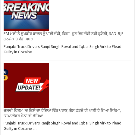
PM ਮੋਦੀ ਨੇ ਸੁਖਬੀਰ ਬਾਦਲ ਨੂੰ ਪਾਈ ਜੱਫੀ, ਕਿਹਾ- ਹੁਣ ਇਹ ਜੱਫੀ ਨਹੀਂ ਛੁਟੇਗੀ, SAD-BJP
ਗਠਜੋੜ ‘ਤੇ ਵੱਡੀ ਖ਼ਬਰ
Punjabi Truck Drivers Ranjit Singh Roval and Iqbal Singh Virk to Plead
Guilty in Cocaine …
ਚੱਲਦੀ ਫਿਲਮ ”ਚ ਕਿਸੇ ਦਾ ਹੋਇਆ ਢਿੱਡ ਖਰਾਬ, ਗੈਸ ਛੱਡਦੇ ਹੀ ਖਾਲੀ ਹੋ ਗਿਆ ਸਿਨੇਮਾ,
”ਸਪਾਈਡਰ ਮੈਨ” ਵੀ ਭੱਜਿਆ
Punjabi Truck Drivers Ranjit Singh Roval and Iqbal Singh Virk to Plead
Guilty in Cocaine …