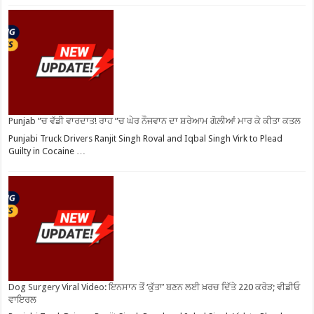
Punjab ”ਚ ਵੱਡੀ ਵਾਰਦਾਤ! ਰਾਹ ”ਚ ਘੇਰ ਨੌਜਵਾਨ ਦਾ ਸ਼ਰੇਆਮ ਗੋਲ਼ੀਆਂ ਮਾਰ ਕੇ ਕੀਤਾ ਕਤਲ
Punjabi Truck Drivers Ranjit Singh Roval and Iqbal Singh Virk to Plead
Guilty in Cocaine …
Dog Surgery Viral Video: ਇਨਸਾਨ ਤੋਂ ‘ਕੁੱਤਾ’ ਬਣਨ ਲਈ ਖ਼ਰਚ ਦਿੱਤੇ 220 ਕਰੋੜ; ਵੀਡੀਓ
ਵਾਇਰਲ