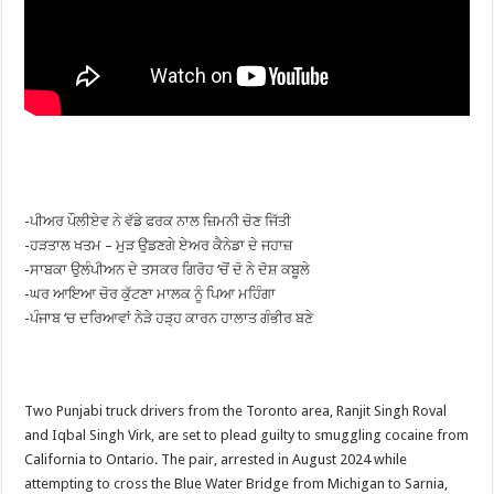
-ਪੀਅਰ ਪੌਲੀਏਵ ਨੇ ਵੱਡੇ ਫਰਕ ਨਾਲ ਜ਼ਿਮਨੀ ਚੋਣ ਜਿੱਤੀ
-ਹੜਤਾਲ ਖਤਮ – ਮੁੜ ਉਡਣਗੇ ਏਅਰ ਕੈਨੇਡਾ ਦੇ ਜਹਾਜ਼
-ਸਾਬਕਾ ਉਲੰਪੀਅਨ ਦੇ ਤਸਕਰ ਗਿਰੋਹ ‘ਚੋਂ ਦੋ ਨੇ ਦੋਸ਼ ਕਬੂਲੇ
-ਘਰ ਆਇਆ ਚੋਰ ਕੁੱਟਣਾ ਮਾਲਕ ਨੂੰ ਪਿਆ ਮਹਿੰਗਾ
-ਪੰਜਾਬ ‘ਚ ਦਰਿਆਵਾਂ ਨੇੜੇ ਹੜ੍ਹ ਕਾਰਨ ਹਾਲਾਤ ਗੰਭੀਰ ਬਣੇ
Two Punjabi truck drivers from the Toronto area, Ranjit Singh Roval
and Iqbal Singh Virk, are set to plead guilty to smuggling cocaine from
California to Ontario. The pair, arrested in August 2024 while
attempting to cross the Blue Water Bridge from Michigan to Sarnia,