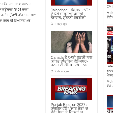
 ’ਚ ਵੱਡਾ ਹਾਦਸਾ ਵਾਪਰਨ ਦਾ
CM J
ਕ ਗਊਸ਼ਾਲਾ ‘ਚ 51 ਸਾਲਾ
Jalandhar – ਧੋਖੇਬਾਜ਼ ਏਜੰਟ
Moha
ਦੇ ਧੱਕੇ ਚੜ੍ਹਿਆ ਪੰਜਾਬੀ
ੋ ਗਈ। ਮੁੱਢਲੀ ਜਾਂਚ ’ਚ ਮਾਮਲਾ
ਵੱਢੀ
ਨੌਜਵਾਨ, ਸੁਣਾਈ ਹੱਡਬੀਤੀ
ਸਾ ਬੇਹੱਦ ਹੀ ਭਿਆਨਕ ਅਤੇ
1 day ago
Canada ਤੋਂ ਆਈ ਲੜਕੀ ਨਾਲ
ਕਥਿਤ ਤਾਂਤਰਿਕ ਵੱਲੋਂ ਜਬਰ-
ਜਨਾਹ ਦੀ ਕੋਸ਼ਿਸ਼, ਕੇਸ ਦਰਜ
Ente
ਖੁਲਾਸ
2 days ago
ਮੇਕਰਸ
Moha
ਵੱਢੀ
Punjab Election 2027 :
ਕਾਂਗਰਸ ਵੱਲੋਂ ਪੰਜਾਬ ਚੋਣਾਂ ‘ਚ
ਵੱਡੇ ਪੱਧਰ ‘ਤੇ ਟਿਕਟਾਂ ‘ਚ