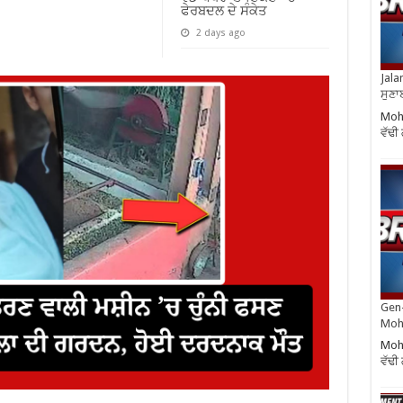
ਫੇਰਬਦਲ ਦੇ ਸੰਕੇਤ
2 days ago
Jala
ਸੁਣਾ
Moha
ਵੱਢੀ
Gen-
Moh
Moha
ਵੱਢੀ