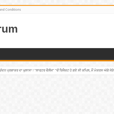
and Conditions
rum
ਨ ਪ੍ਰਭਾਕਰ ਦਾ ਖੁਲਾਸਾ ! ”ਲਾਫਟਰ ਚੈਲੇਂਜ” ”ਚੋਂ ਰਿਜੈਕਟ ਹੋ ਗਏ ਸੀ ਕਪਿਲ, ਮੈਂ ਮੇਕਰਸ ਅੱਗੇ ਜੋੜੇ