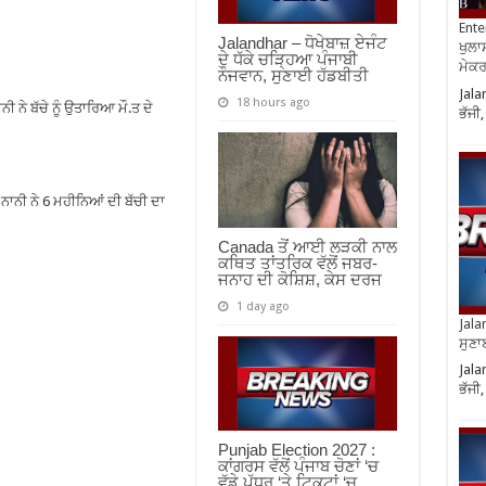
Ente
Jalandhar – ਧੋਖੇਬਾਜ਼ ਏਜੰਟ
ਖੁਲਾਸ
ਦੇ ਧੱਕੇ ਚੜ੍ਹਿਆ ਪੰਜਾਬੀ
ਮੇਕਰਸ
ਨੌਜਵਾਨ, ਸੁਣਾਈ ਹੱਡਬੀਤੀ
Jala
18 hours ago
ਨੀ ਨੇ ਬੱਚੇ ਨੂੰ ਉਤਾਰਿਆ ਮੌ.ਤ ਦੇ
ਭੱਜੀ
 ਨਾਨੀ ਨੇ 6 ਮਹੀਨਿਆਂ ਦੀ ਬੱਚੀ ਦਾ
Canada ਤੋਂ ਆਈ ਲੜਕੀ ਨਾਲ
ਕਥਿਤ ਤਾਂਤਰਿਕ ਵੱਲੋਂ ਜਬਰ-
ਜਨਾਹ ਦੀ ਕੋਸ਼ਿਸ਼, ਕੇਸ ਦਰਜ
1 day ago
Jala
ਸੁਣਾ
Jala
ਭੱਜੀ
Punjab Election 2027 :
ਕਾਂਗਰਸ ਵੱਲੋਂ ਪੰਜਾਬ ਚੋਣਾਂ ‘ਚ
ਵੱਡੇ ਪੱਧਰ ‘ਤੇ ਟਿਕਟਾਂ ‘ਚ