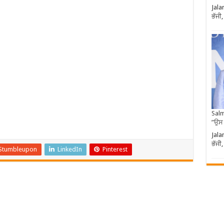
Jala
ਭੱਜੀ
Salm
”ਉਸ
Jala
ਭੱਜੀ
Stumbleupon
LinkedIn
Pinterest