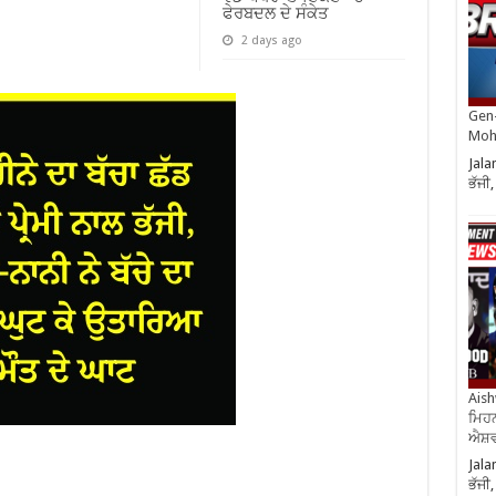
ਫੇਰਬਦਲ ਦੇ ਸੰਕੇਤ
2 days ago
Gen-
Moh
Jala
ਭੱਜੀ
Aish
ਮਿਹਨ
ਐਸ਼ਵ
Jala
ਭੱਜੀ