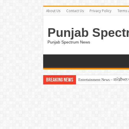
About Us
Contact Us
Privacy Policy
Terms 
Punjab Spect
Punjab Spectrum News
Breaking News
Entertainment News – ਕਮੇਡੀਅਨ ਚੰਦ