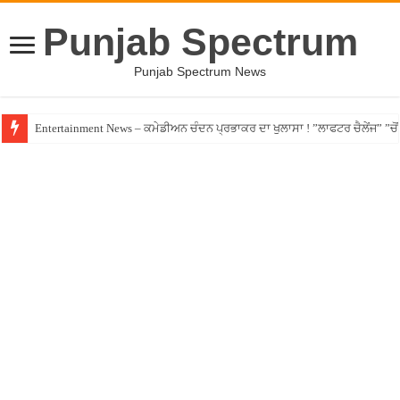
Punjab Spectrum
Punjab Spectrum News
Entertainment News – ਕਮੇਡੀਅਨ ਚੰਦਨ ਪ੍ਰਭਾਕਰ ਦਾ ਖੁਲਾਸਾ ! ”ਲਾਫਟਰ ਚੈਲੇਂਜ” ”ਚੋਂ ਰ