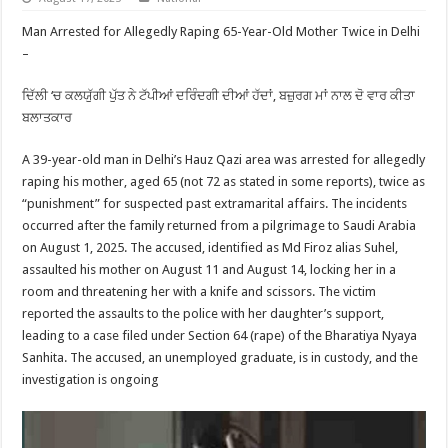
Man Arrested for Allegedly Raping 65-Year-Old Mother Twice in Delhi
–
ਦਿੱਲੀ ‘ਚ ਕਲਯੁੱਗੀ ਪੁੱਤ ਨੇ ਟੱਪੀਆਂ ਦਰਿੰਦਗੀ ਦੀਆਂ ਹੱਦਾਂ, ਬਜ਼ੁਰਗ ਮਾਂ ਨਾਲ ਦੋ ਵਾਰ ਕੀਤਾ
ਬਲਾਤਕਾਰ
A 39-year-old man in Delhi’s Hauz Qazi area was arrested for allegedly
raping his mother, aged 65 (not 72 as stated in some reports), twice as
“punishment” for suspected past extramarital affairs. The incidents
occurred after the family returned from a pilgrimage to Saudi Arabia
on August 1, 2025. The accused, identified as Md Firoz alias Suhel,
assaulted his mother on August 11 and August 14, locking her in a
room and threatening her with a knife and scissors. The victim
reported the assaults to the police with her daughter’s support,
leading to a case filed under Section 64 (rape) of the Bharatiya Nyaya
Sanhita. The accused, an unemployed graduate, is in custody, and the
investigation is ongoing