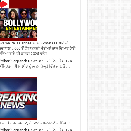
warya Rai’s Cannes 2026 Gown 600 ਘੰਟੇ ਦੀ
ਤ ਨਾਲ 7,000 ਤੋਂ ਵੱਧ ਅਸਲੀ ਮੋਤੀਆਂ ਨਾਲ ਤਿਆਰ ਹੋਈ
ਰਿਆ ਰਾਏ ਦੀ ਕਾਨਸ 2026 ਡਰੈੱਸ
tdhari Sarpanch News: ਆਜ਼ਾਦੀ ਦਿਹਾੜੇ ਸਮਾਗਮ
ਅੰਮ੍ਰਿਤਧਾਰੀ ਸਰਪੰਚ ਨੂੰ ਲਾਲ ਕਿਲ੍ਹੇ ਵਿੱਚ ਜਾਣ ਤੋਂ …
ਕਾ ਤੋਂ ਦੁਖਦ ਘਟਨਾ, ਨੌਜਵਾਨ ਖੁਸ਼ਕਰਨਦੀਪ ਸਿੰਘ ਦਾ..
tdhari Sarpanch News: ਆਜ਼ਾਦੀ ਦਿਹਾੜੇ ਸਮਾਗਮ