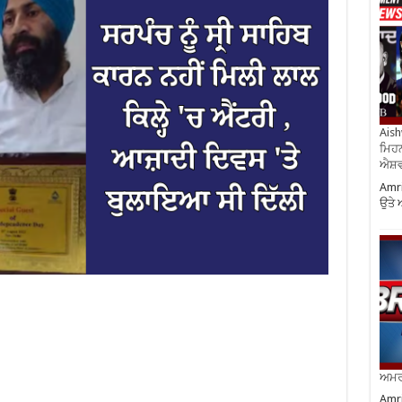
Aish
ਮਿਹਨ
ਐਸ਼ਵ
Amri
ਉਤੇ 
ਅਮਰੀ
Amri