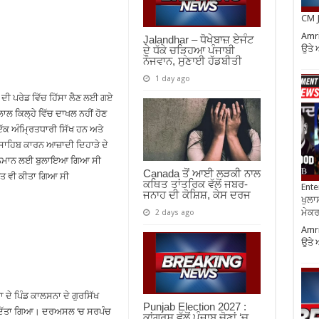
CM J
Amri
Jalandhar – ਧੋਖੇਬਾਜ਼ ਏਜੰਟ
ਉਤੇ 
ਦੇ ਧੱਕੇ ਚੜ੍ਹਿਆ ਪੰਜਾਬੀ
ਨੌਜਵਾਨ, ਸੁਣਾਈ ਹੱਡਬੀਤੀ
1 day ago
 ਦੀ ਪਰੇਡ ਵਿੱਚ ਹਿੱਸਾ ਲੈਣ ਲਈ ਗਏ
 ਲਾਲ ਕਿਲ੍ਹੇ ਵਿੱਚ ਦਾਖਲ ਨਹੀਂ ਹੋਣ
 ਅੰਮ੍ਰਿਤਧਾਰੀ ਸਿੱਖ ਹਨ ਅਤੇ
ੀ ਸਾਹਿਬ ਕਾਰਨ ਆਜ਼ਾਦੀ ਦਿਹਾੜੇ ਦੇ
ੀ ਸਨਮਾਨ ਲਈ ਬੁਲਾਇਆ ਗਿਆ ਸੀ
Canada ਤੋਂ ਆਈ ਲੜਕੀ ਨਾਲ
ਿਤ ਵੀ ਕੀਤਾ ਗਿਆ ਸੀ
ਕਥਿਤ ਤਾਂਤਰਿਕ ਵੱਲੋਂ ਜਬਰ-
Ente
ਜਨਾਹ ਦੀ ਕੋਸ਼ਿਸ਼, ਕੇਸ ਦਰਜ
ਖੁਲਾਸ
ਮੇਕਰਸ
2 days ago
Amri
ਉਤੇ 
 ਦੇ ਪਿੰਡ ਕਾਲਸਨਾ ਦੇ ਗੁਰਸਿੱਖ
Punjab Election 2027 :
ਹੋਣ ਦਿੱਤਾ ਗਿਆ। ਦਰਅਸਲ ‘ਚ ਸਰਪੰਚ
ਕਾਂਗਰਸ ਵੱਲੋਂ ਪੰਜਾਬ ਚੋਣਾਂ ‘ਚ