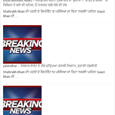
Entertainment News – ਕਮੇਡੀਅਨ ਚੰਦਨ ਪ੍ਰਭਾਕਰ ਦਾ ਖੁਲਾਸਾ ! ”ਲਾਫਟਰ ਚੈਲੇਂਜ” ”ਚੋਂ
ਰਿਜੈਕਟ ਹੋ ਗਏ ਸੀ ਕਪਿਲ, ਮੈਂ ਮੇਕਰਸ ਅੱਗੇ ਜੋੜੇ ਸੀ ਹੱਥ
Shahrukh Khan ਦੀ ਪਤਨੀ ਦੇ ਰੈਸਟੋਰੈਂਟ ‘ਚ ਪਰੋਸਿਆ ਜਾ ਰਿਹਾ ‘ਨਕਲੀ’ ਪਨੀਰ? Gauri
Khan ਦੀ …
Jalandhar – ਧੋਖੇਬਾਜ਼ ਏਜੰਟ ਦੇ ਧੱਕੇ ਚੜ੍ਹਿਆ ਪੰਜਾਬੀ ਨੌਜਵਾਨ, ਸੁਣਾਈ ਹੱਡਬੀਤੀ
Shahrukh Khan ਦੀ ਪਤਨੀ ਦੇ ਰੈਸਟੋਰੈਂਟ ‘ਚ ਪਰੋਸਿਆ ਜਾ ਰਿਹਾ ‘ਨਕਲੀ’ ਪਨੀਰ? Gauri
Khan ਦੀ …