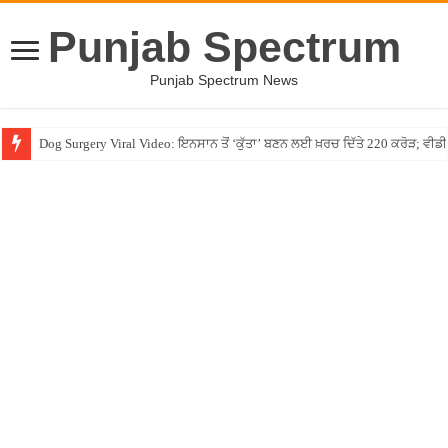
Punjab Spectrum
Punjab Spectrum News
Dog Surgery Viral Video: ਇਨਸਾਨ ਤੋਂ ‘ਕੁੱਤਾ’ ਬਣਨ ਲਈ ਖ਼ਰਚ ਦਿੱਤੇ 220 ਕਰੋੜ; ਵ