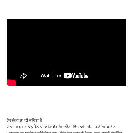
ਹੋਰ ਲੋਕਾਂ ਦਾ ਕੀ ਕਹਿਣਾ ਹੈ
ਇੱਕ ਹੋਰ ਯੂਜ਼ਰ ਨੇ ਕੁਮੈਂਠ ਕੀਤਾ ਕਿ ਵੱਡੇ ਰੈਸਟੋਰੈਂਟਾਂ ਵਿੱਚ ਅਜਿਹੀਆਂ ਛੋਟੀਆਂ-ਛੋਟੀਆਂ