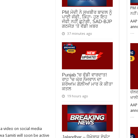
PM ਮ
PM ਮੋਦੀ ਨੇ ਸੁਖਬੀਰ ਬਾਦਲ ਨੂੰ
ਨਹੀਂ
ਪਾਈ ਜੱਫੀ, ਕਿਹਾ- ਹੁਣ ਇਹ
AAP
ਜੱਫੀ ਨਹੀਂ ਛੁਟੇਗੀ, SAD-BJP
ਗਠਜੋੜ ‘ਤੇ ਵੱਡੀ ਖ਼ਬਰ
anno
…
37 minutes ago
Punjab ”ਚ ਵੱਡੀ ਵਾਰਦਾਤ!
ਰਾਹ ”ਚ ਘੇਰ ਨੌਜਵਾਨ ਦਾ
ਸ਼ਰੇਆਮ ਗੋਲ਼ੀਆਂ ਮਾਰ ਕੇ ਕੀਤਾ
ਕਤਲ
ਚੱਲਦ
19 hours ago
ਖਾਲੀ
AAP
anno
…
 video on social media
wa Samiti will soon be active
Jalandhar – ਧੋਖੇਬਾਜ਼ ਏਜੰਟ