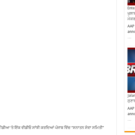
Ente
ਖੁਲਾਸ
ਮੇਕਰਸ
AAP
anno
…
Jala
ਸੁਣਾ
AAP
anno
…
ੀਡੀਆ ‘ਤੇ ਇੱਕ ਵੀਡੀਓ ਸਾਂਝੀ ਕਰਦਿਆਂ ਪੰਜਾਬ ਵਿੱਚ “ਸਨਾਤਨ ਸੇਵਾ ਸਮਿਤੀ”