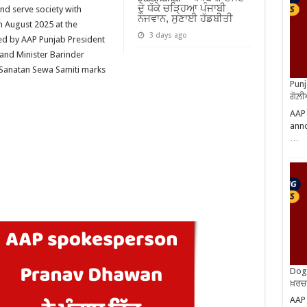
ਦੇ ਧੱਕੇ ਚੜ੍ਹਿਆ ਪੰਜਾਬੀ
nd serve society with
ਨੌਜਵਾਨ, ਸੁਣਾਈ ਹੱਡਬੀਤੀ
h August 2025 at the
3 days ago
ed by AAP Punjab President
and Minister Barinder
 Sanatan Sewa Samiti marks
Punj
ਗੋਲ਼
AAP
anno
…
Dog 
ਖ਼ਰਚ
AAP