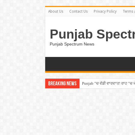
About Us
Contact Us
Privacy Policy
Terms 
Punjab Spect
Punjab Spectrum News
Breaking News
Punjab ”ਚ ਵੱਡੀ ਵਾਰਦਾਤ! ਰਾਹ ”ਚ 