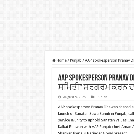
Home
/
Punjab
/
AAP spokesperson Pranav Dh
AAP spokesperson Pranav 
ਸਮਿਤੀ” ਸਰਗਰਮ ਕਰਨ ਦ
August 9, 2025
Punjab
AAP spokesperson Pranav Dhawan shared a 
launch of Sanatan Sewa Samiti in Punjab, calli
service & unity to uphold Sanatan values. In
Kalkat Bhawan with AAP Punjab chief Aman 
Shankar Jimpa & Barinder Goyal present.