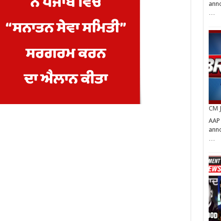
anno
…
CM J
AAP
anno
…