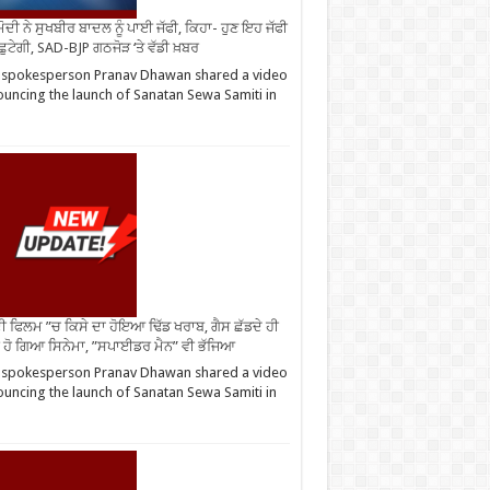
ੋਦੀ ਨੇ ਸੁਖਬੀਰ ਬਾਦਲ ਨੂੰ ਪਾਈ ਜੱਫੀ, ਕਿਹਾ- ਹੁਣ ਇਹ ਜੱਫੀ
 ਛੁਟੇਗੀ, SAD-BJP ਗਠਜੋੜ ‘ਤੇ ਵੱਡੀ ਖ਼ਬਰ
 spokesperson Pranav Dhawan shared a video
uncing the launch of Sanatan Sewa Samiti in
ੀ ਫਿਲਮ ”ਚ ਕਿਸੇ ਦਾ ਹੋਇਆ ਢਿੱਡ ਖਰਾਬ, ਗੈਸ ਛੱਡਦੇ ਹੀ
 ਹੋ ਗਿਆ ਸਿਨੇਮਾ, ”ਸਪਾਈਡਰ ਮੈਨ” ਵੀ ਭੱਜਿਆ
 spokesperson Pranav Dhawan shared a video
uncing the launch of Sanatan Sewa Samiti in