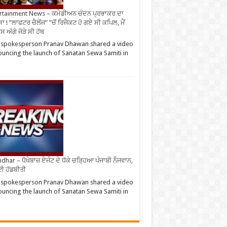
rtainment News – ਕਮੇਡੀਅਨ ਚੰਦਨ ਪ੍ਰਭਾਕਰ ਦਾ
ਾ ! ”ਲਾਫਟਰ ਚੈਲੇਂਜ” ”ਚੋਂ ਰਿਜੈਕਟ ਹੋ ਗਏ ਸੀ ਕਪਿਲ, ਮੈਂ
 ਅੱਗੇ ਜੋੜੇ ਸੀ ਹੱਥ
 spokesperson Pranav Dhawan shared a video
uncing the launch of Sanatan Sewa Samiti in
ndhar – ਧੋਖੇਬਾਜ਼ ਏਜੰਟ ਦੇ ਧੱਕੇ ਚੜ੍ਹਿਆ ਪੰਜਾਬੀ ਨੌਜਵਾਨ,
ਈ ਹੱਡਬੀਤੀ
 spokesperson Pranav Dhawan shared a video
uncing the launch of Sanatan Sewa Samiti in