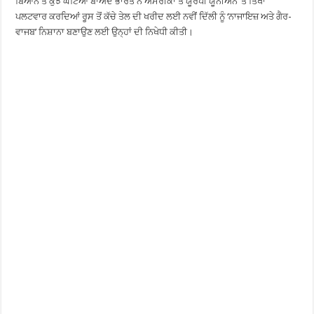
ਬਿਆਨ ਤੋਂ ਕੁੱਝ ਘੰਟਿਆਂ ਬਾਅਦ ਭਾਰਤ ਨੇ ਅਮਰੀਕਾ ਤੇ ਯੂਰਪੀ ਯੂਨੀਅਨ ’ਤੇ ਤਿੱਖਾ
ਪਲਟਵਾਰ ਕਰਦਿਆਂ ਰੂਸ ਤੋਂ ਕੱਚੇ ਤੇਲ ਦੀ ਖਰੀਦ ਲਈ ਨਵੀਂ ਦਿੱਲੀ ਨੂੰ ‘ਨਾਜਾਇਜ਼ ਅਤੇ ਗੈਰ-
ਵਾਜਬ’ ਨਿਸ਼ਾਨਾ ਬਣਾਉਣ ਲਈ ਉਨ੍ਹਾਂ ਦੀ ਨਿਖੇਧੀ ਕੀਤੀ।