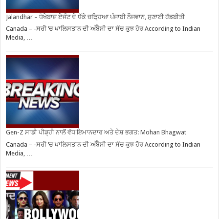
Jalandhar – ਧੋਖੇਬਾਜ਼ ਏਜੰਟ ਦੇ ਧੱਕੇ ਚੜ੍ਹਿਆ ਪੰਜਾਬੀ ਨੌਜਵਾਨ, ਸੁਣਾਈ ਹੱਡਬੀਤੀ
Canada – -ਸਰੀ ‘ਚ ਖਾਲਿਸਤਾਨ ਦੀ ਅੰਬੈਸੀ ਦਾ ਸੱਚ ਕੁਝ ਹੋਰ According to Indian
Media, …
Gen-Z ਸਾਡੀ ਪੀੜ੍ਹੀ ਨਾਲੋਂ ਵੱਧ ਇਮਾਨਦਾਰ ਅਤੇ ਦੇਸ਼ ਭਗਤ: Mohan Bhagwat
Canada – -ਸਰੀ ‘ਚ ਖਾਲਿਸਤਾਨ ਦੀ ਅੰਬੈਸੀ ਦਾ ਸੱਚ ਕੁਝ ਹੋਰ According to Indian
Media, …