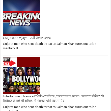
CM Joseph Vijay ਦਾ ਨਹੀਂ ਹੋਵੇਗਾ ਤਲਾਕ
Gujarat man who sent death threat to Salman Khan turns out to be
mentally ill …
Entertainment News – ਕਮੇਡੀਅਨ ਚੰਦਨ ਪ੍ਰਭਾਕਰ ਦਾ ਖੁਲਾਸਾ ! ”ਲਾਫਟਰ ਚੈਲੇਂਜ” ”ਚੋਂ
ਰਿਜੈਕਟ ਹੋ ਗਏ ਸੀ ਕਪਿਲ, ਮੈਂ ਮੇਕਰਸ ਅੱਗੇ ਜੋੜੇ ਸੀ ਹੱਥ
Gujarat man who sent death threat to Salman Khan turns out to be