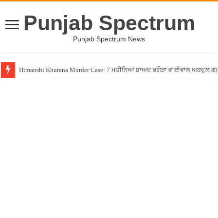
Punjab Spectrum
Punjab Spectrum News
Himanshi Khurana Murder Case: 7 ਮਹੀਨਿਆਂ ਬਾਅਦ ਭਗੌੜਾ ਭਾਈਵਾਲ ਅਬਦੁਲ ਗਫ਼ੂਰੀ 
PM ਮੋਦੀ ਨੇ ਸੁਖਬੀਰ ਬਾਦਲ ਨੂੰ ਪਾਈ ਜੱਫੀ, ਕਿਹਾ- ਹੁਣ ਇਹ ਜੱਫੀ ਨਹੀਂ ਛੁਟੇਗੀ, SAD-BJP ਗ