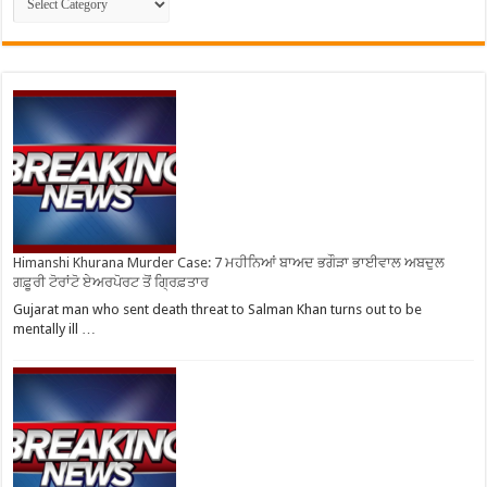
Himanshi Khurana Murder Case: 7 ਮਹੀਨਿਆਂ ਬਾਅਦ ਭਗੌੜਾ ਭਾਈਵਾਲ ਅਬਦੁਲ
ਗਫ਼ੂਰੀ ਟੋਰਾਂਟੋ ਏਅਰਪੋਰਟ ਤੋਂ ਗ੍ਰਿਫ਼ਤਾਰ
Gujarat man who sent death threat to Salman Khan turns out to be
mentally ill …