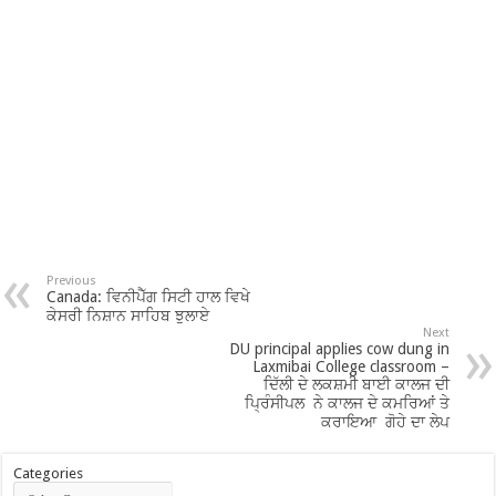
Previous
Canada: ਵਿਨੀਪੈੱਗ ਸਿਟੀ ਹਾਲ ਵਿਖੇ
ਕੇਸਰੀ ਨਿਸ਼ਾਨ ਸਾਹਿਬ ਝੁਲਾਏ
Next
DU principal applies cow dung in
Laxmibai College classroom –
ਦਿੱਲੀ ਦੇ ਲਕਸ਼ਮੀ ਬਾਈ ਕਾਲਜ ਦੀ
ਪ੍ਰਿੰਸੀਪਲ ਨੇ ਕਾਲਜ ਦੇ ਕਮਰਿਆਂ ਤੇ
ਕਰਾਇਆ ਗੋਹੇ ਦਾ ਲੇਪ
Categories