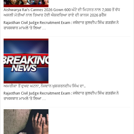
Aishwarya Rai’s Cannes 2026 Gown 600 ਘੰਟੇ ਦੀ ਮਿਹਨਤ ਨਾਲ 7,000 ਤੋਂ ਵੱਧ
ਅਸਲੀ ਮੋਤੀਆਂ ਨਾਲ ਤਿਆਰ ਹੋਈ ਐਸ਼ਵਰਿਆ ਰਾਏ ਦੀ ਕਾਨਸ 2026 ਡਰੈੱਸ
Rajasthan Civil Judge Recruitment Exam : ਜਥੇਦਾਰ ਕੁਲਦੀਪ ਸਿੰਘ ਗੜਗੱਜ ਨੇ
ਰਾਜਸਥਾਨ ਮਾਮਲੇ ‘ਤੇ ਲਿਆ …
ਅਮਰੀਕਾ ਤੋਂ ਦੁਖਦ ਘਟਨਾ, ਨੌਜਵਾਨ ਖੁਸ਼ਕਰਨਦੀਪ ਸਿੰਘ ਦਾ..
Rajasthan Civil Judge Recruitment Exam : ਜਥੇਦਾਰ ਕੁਲਦੀਪ ਸਿੰਘ ਗੜਗੱਜ ਨੇ
ਰਾਜਸਥਾਨ ਮਾਮਲੇ ‘ਤੇ ਲਿਆ …