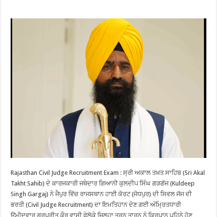
Rajasthan Civil Judge Recruitment Exam : ਸ੍ਰੀ ਅਕਾਲ ਤਖ਼ਤ ਸਾਹਿਬ (Sri Akal
Takht Sahib) ਦੇ ਕਾਰਜਕਾਰੀ ਜਥੇਦਾਰ ਗਿਆਨੀ ਕੁਲਦੀਪ ਸਿੰਘ ਗੜਗੱਜ (Kuldeep
Singh Gargaj) ਨੇ ਜੈਪੁਰ ਵਿੱਚ ਰਾਜਸਥਾਨ ਹਾਈ ਕੋਰਟ (ਜੋਧਪੁਰ) ਦੀ ਸਿਵਲ ਜੱਜ ਦੀ
ਭਰਤੀ (Civil Judge Recruitment) ਦਾ ਇਮਤਿਹਾਨ ਦੇਣ ਗਈ ਅੰਮ੍ਰਿਤਧਾਰੀ
ਉਮੀਦਵਾਰ ਗੁਰਪ੍ਰੀਤ ਕੌਰ ਵਾਸੀ ਫੇਲੋਕੇ ਜ਼ਿਲ੍ਹਾ ਤਰਨ ਤਾਰਨ ਨੂੰ ਕਿਰਪਾਨ ਪਹਿਨੇ ਹੋਣ