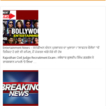
Entertainment News – ਕਮੇਡੀਅਨ ਚੰਦਨ ਪ੍ਰਭਾਕਰ ਦਾ ਖੁਲਾਸਾ ! ”ਲਾਫਟਰ ਚੈਲੇਂਜ” ”ਚੋਂ
ਰਿਜੈਕਟ ਹੋ ਗਏ ਸੀ ਕਪਿਲ, ਮੈਂ ਮੇਕਰਸ ਅੱਗੇ ਜੋੜੇ ਸੀ ਹੱਥ
Rajasthan Civil Judge Recruitment Exam : ਜਥੇਦਾਰ ਕੁਲਦੀਪ ਸਿੰਘ ਗੜਗੱਜ ਨੇ
ਰਾਜਸਥਾਨ ਮਾਮਲੇ ‘ਤੇ ਲਿਆ …