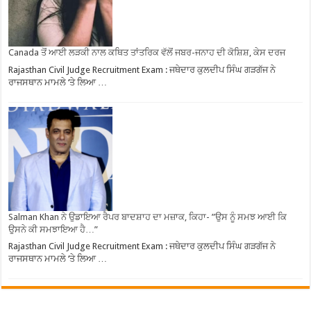
Canada ਤੋਂ ਆਈ ਲੜਕੀ ਨਾਲ ਕਥਿਤ ਤਾਂਤਰਿਕ ਵੱਲੋਂ ਜਬਰ-ਜਨਾਹ ਦੀ ਕੋਸ਼ਿਸ਼, ਕੇਸ ਦਰਜ
Rajasthan Civil Judge Recruitment Exam : ਜਥੇਦਾਰ ਕੁਲਦੀਪ ਸਿੰਘ ਗੜਗੱਜ ਨੇ
ਰਾਜਸਥਾਨ ਮਾਮਲੇ ‘ਤੇ ਲਿਆ …
Salman Khan ਨੇ ਉਡਾਇਆ ਰੈਪਰ ਬਾਦਸ਼ਾਹ ਦਾ ਮਜ਼ਾਕ, ਕਿਹਾ- ”ਉਸ ਨੂੰ ਸਮਝ ਆਈ ਕਿ
ਉਸਨੇ ਕੀ ਸਮਝਾਇਆ ਹੈ…”
Rajasthan Civil Judge Recruitment Exam : ਜਥੇਦਾਰ ਕੁਲਦੀਪ ਸਿੰਘ ਗੜਗੱਜ ਨੇ
ਰਾਜਸਥਾਨ ਮਾਮਲੇ ‘ਤੇ ਲਿਆ …