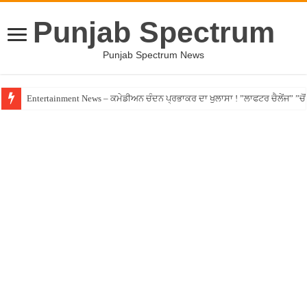
Punjab Spectrum
Punjab Spectrum News
Entertainment News – ਕਮੇਡੀਅਨ ਚੰਦਨ ਪ੍ਰਭਾਕਰ ਦਾ ਖੁਲਾਸਾ ! ”ਲਾਫਟਰ ਚੈਲੇਂਜ” ”ਚੋਂ ਰ