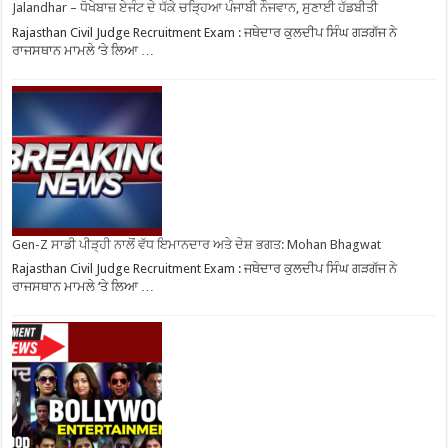
Jalandhar – ਧੋਖੇਬਾਜ਼ ਏਜੰਟ ਦੇ ਧੱਕੇ ਚੜ੍ਹਿਆ ਪੰਜਾਬੀ ਨੌਜਵਾਨ, ਸੁਣਾਈ ਹੱਡਬੀਤੀ
Rajasthan Civil Judge Recruitment Exam : ਜਥੇਦਾਰ ਕੁਲਦੀਪ ਸਿੰਘ ਗੜਗੱਜ ਨੇ
ਰਾਜਸਥਾਨ ਮਾਮਲੇ ‘ਤੇ ਲਿਆ …
Gen-Z ਸਾਡੀ ਪੀੜ੍ਹੀ ਨਾਲੋਂ ਵੱਧ ਇਮਾਨਦਾਰ ਅਤੇ ਦੇਸ਼ ਭਗਤ: Mohan Bhagwat
Rajasthan Civil Judge Recruitment Exam : ਜਥੇਦਾਰ ਕੁਲਦੀਪ ਸਿੰਘ ਗੜਗੱਜ ਨੇ
ਰਾਜਸਥਾਨ ਮਾਮਲੇ ‘ਤੇ ਲਿਆ …