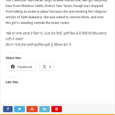
SGPC Member Gurcharan Singh Grewal shared that Sikh girl Gurpreet
Kaur from Khadoor Sahib, District Tarn Taran, Punajb was stopped
from taking an exam in Jaipur because she was wearing her religious
articles of faith (kakaars). She was asked to remove them, and now
this girl is standing outside the exam center.
“ਬੱਚੇ ਦਾ ਸਾਲ ਖਰਾਬ ਹੋ ਰਿਹਾ ਏ, ਪੇਪਰ ਦੇਣ ਦਿਓ, ਤੁਸੀਂ ਲਿਖ ਕੇ ਦੇ ਦਿਓ ਕਿ ਸਿੱਖ ਕਕਾਰ
ਨਹੀਂ ਪਾ ਸਕਦੇ”
ਜੱਜ ਦਾ ਪੇਪਰ ਦੇਣ ਆਈ ਗੁਰਸਿੱਖ ਕੁੜੀ ਨੂੰ ਰੋਕਿਆ ਗੇਟ ‘ਤੇ
Share this:
Facebook
X
Like this: