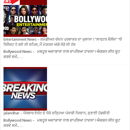
Entertainment News – ਕਮੇਡੀਅਨ ਚੰਦਨ ਪ੍ਰਭਾਕਰ ਦਾ ਖੁਲਾਸਾ ! ”ਲਾਫਟਰ ਚੈਲੇਂਜ” ”ਚੋਂ
ਰਿਜੈਕਟ ਹੋ ਗਏ ਸੀ ਕਪਿਲ, ਮੈਂ ਮੇਕਰਸ ਅੱਗੇ ਜੋੜੇ ਸੀ ਹੱਥ
Bollywood News – ਮਸ਼ਹੂਰ ਅਦਾਕਾਰਾ ਨਾਲ ਵਾਪਰਿਆ ਹਾਦਸਾ ! ਐਕਸ਼ਨ ਸੀਨ ਸ਼ੂਟ
ਕਰਦੇ ਸਮੇਂ.. …
Jalandhar – ਧੋਖੇਬਾਜ਼ ਏਜੰਟ ਦੇ ਧੱਕੇ ਚੜ੍ਹਿਆ ਪੰਜਾਬੀ ਨੌਜਵਾਨ, ਸੁਣਾਈ ਹੱਡਬੀਤੀ
Bollywood News – ਮਸ਼ਹੂਰ ਅਦਾਕਾਰਾ ਨਾਲ ਵਾਪਰਿਆ ਹਾਦਸਾ ! ਐਕਸ਼ਨ ਸੀਨ ਸ਼ੂਟ
ਕਰਦੇ ਸਮੇਂ.. …