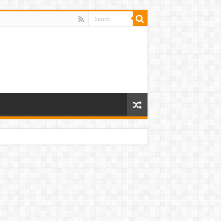
 ਸੀ ਹੱਥ