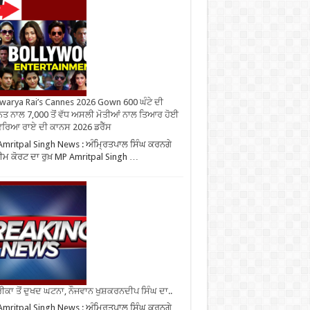
warya Rai’s Cannes 2026 Gown 600 ਘੰਟੇ ਦੀ
ਤ ਨਾਲ 7,000 ਤੋਂ ਵੱਧ ਅਸਲੀ ਮੋਤੀਆਂ ਨਾਲ ਤਿਆਰ ਹੋਈ
ਰਿਆ ਰਾਏ ਦੀ ਕਾਨਸ 2026 ਡਰੈੱਸ
mritpal Singh News : ਅੰਮ੍ਰਿਤਪਾਲ ਸਿੰਘ ਕਰਨਗੇ
ੀਮ ਕੋਰਟ ਦਾ ਰੁਖ਼ MP Amritpal Singh …
ਕਾ ਤੋਂ ਦੁਖਦ ਘਟਨਾ, ਨੌਜਵਾਨ ਖੁਸ਼ਕਰਨਦੀਪ ਸਿੰਘ ਦਾ..
mritpal Singh News : ਅੰਮ੍ਰਿਤਪਾਲ ਸਿੰਘ ਕਰਨਗੇ