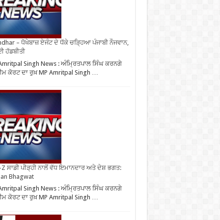
ndhar – ਧੋਖੇਬਾਜ਼ ਏਜੰਟ ਦੇ ਧੱਕੇ ਚੜ੍ਹਿਆ ਪੰਜਾਬੀ ਨੌਜਵਾਨ,
ਈ ਹੱਡਬੀਤੀ
mritpal Singh News : ਅੰਮ੍ਰਿਤਪਾਲ ਸਿੰਘ ਕਰਨਗੇ
ੀਮ ਕੋਰਟ ਦਾ ਰੁਖ਼ MP Amritpal Singh …
Z ਸਾਡੀ ਪੀੜ੍ਹੀ ਨਾਲੋਂ ਵੱਧ ਇਮਾਨਦਾਰ ਅਤੇ ਦੇਸ਼ ਭਗਤ:
an Bhagwat
mritpal Singh News : ਅੰਮ੍ਰਿਤਪਾਲ ਸਿੰਘ ਕਰਨਗੇ
ੀਮ ਕੋਰਟ ਦਾ ਰੁਖ਼ MP Amritpal Singh …