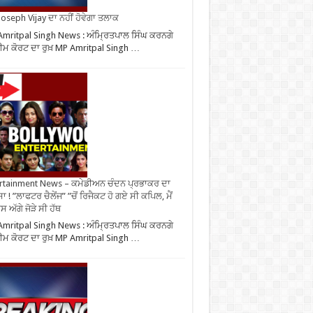
oseph Vijay ਦਾ ਨਹੀਂ ਹੋਵੇਗਾ ਤਲਾਕ
mritpal Singh News : ਅੰਮ੍ਰਿਤਪਾਲ ਸਿੰਘ ਕਰਨਗੇ
ੀਮ ਕੋਰਟ ਦਾ ਰੁਖ਼ MP Amritpal Singh …
rtainment News – ਕਮੇਡੀਅਨ ਚੰਦਨ ਪ੍ਰਭਾਕਰ ਦਾ
ਾ ! ”ਲਾਫਟਰ ਚੈਲੇਂਜ” ”ਚੋਂ ਰਿਜੈਕਟ ਹੋ ਗਏ ਸੀ ਕਪਿਲ, ਮੈਂ
 ਅੱਗੇ ਜੋੜੇ ਸੀ ਹੱਥ
mritpal Singh News : ਅੰਮ੍ਰਿਤਪਾਲ ਸਿੰਘ ਕਰਨਗੇ
ੀਮ ਕੋਰਟ ਦਾ ਰੁਖ਼ MP Amritpal Singh …