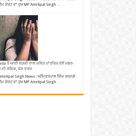
ੀਮ ਕੋਰਟ ਦਾ ਰੁਖ਼ MP Amritpal Singh …
da ਤੋਂ ਆਈ ਲੜਕੀ ਨਾਲ ਕਥਿਤ ਤਾਂਤਰਿਕ ਵੱਲੋਂ ਜਬਰ-
 ਦੀ ਕੋਸ਼ਿਸ਼, ਕੇਸ ਦਰਜ
mritpal Singh News : ਅੰਮ੍ਰਿਤਪਾਲ ਸਿੰਘ ਕਰਨਗੇ
ੀਮ ਕੋਰਟ ਦਾ ਰੁਖ਼ MP Amritpal Singh …