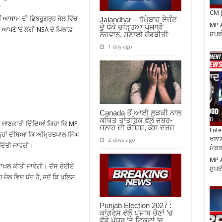
ਨ
CM J
ੋਂ ਆਸਾਮ ਦੀ ਡਿਬਰੂਗੜ੍ਹ ਜੇਲ ਵਿੱਚ
Jalandhar – ਧੋਖੇਬਾਜ਼ ਏਜੰਟ
MP A
ਦੇ ਧੱਕੇ ਚੜ੍ਹਿਆ ਪੰਜਾਬੀ
ਘ ਆਪਣੇ ‘ਤੇ ਲੱਗੀ NSA ਦੇ ਖ਼ਿਲਾਫ਼
ਸੁਪਰ
ਨੌਜਵਾਨ, ਸੁਣਾਈ ਹੱਡਬੀਤੀ
1 day ago
Canada ਤੋਂ ਆਈ ਲੜਕੀ ਨਾਲ
ਕਥਿਤ ਤਾਂਤਰਿਕ ਵੱਲੋਂ ਜਬਰ-
ਕ ਜਾਣਕਾਰੀ ਦਿੰਦਿਆਂ ਕਿਹਾ ਕਿ MP
ਜਨਾਹ ਦੀ ਕੋਸ਼ਿਸ਼, ਕੇਸ ਦਰਜ
Ente
੍ਹਾਂ ਦੱਸਿਆ ਕਿ ਅੰਮ੍ਰਿਤਪਾਲ ਸਿੰਘ
ਖੁਲਾਸ
2 days ago
 ਦਿੱਤੀ ਜਾਵੇਗੀ।
ਮੇਕਰਸ
MP A
ਾਖ਼ਲ ਕੀਤੀ ਜਾਵੇਗੀ। ਦੱਸ ਦੇਈਏ
ਸੁਪਰ
ੇਲ ਵਿਚ ਬੰਦ ਹੈ, ਜਦੋਂ ਕਿ ਪੁਲਿਸ
Punjab Election 2027 :
ਕਾਂਗਰਸ ਵੱਲੋਂ ਪੰਜਾਬ ਚੋਣਾਂ ‘ਚ
ਵੱਡੇ ਪੱਧਰ ‘ਤੇ ਟਿਕਟਾਂ ‘ਚ