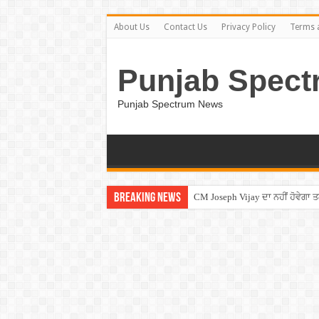
About Us
Contact Us
Privacy Policy
Terms 
Punjab Spect
Punjab Spectrum News
Breaking News
CM Joseph Vijay ਦਾ ਨਹੀਂ ਹੋਵੇਗਾ 
Entertainment News – ਕਮੇਡੀਅਨ ਚੰਦ