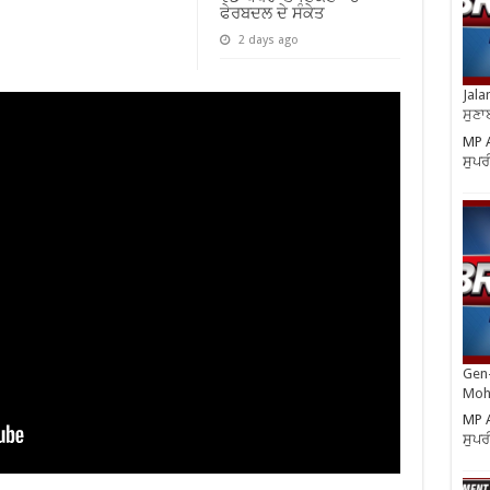
ਫੇਰਬਦਲ ਦੇ ਸੰਕੇਤ
2 days ago
Jala
ਸੁਣਾ
MP A
ਸੁਪਰ
Gen-
Moh
MP A
ਸੁਪਰ