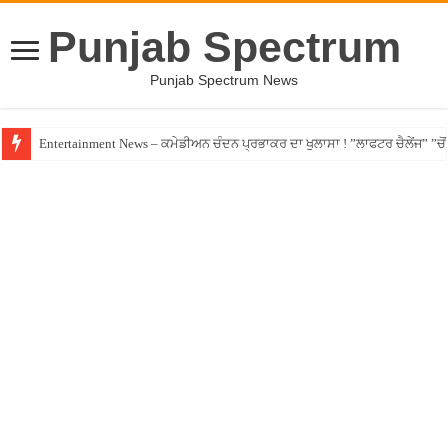
Punjab Spectrum
Punjab Spectrum News
Entertainment News – ਕਮੇਡੀਅਨ ਚੰਦਨ ਪ੍ਰਭਾਕਰ ਦਾ ਖੁਲਾਸਾ ! ”ਲਾਫਟਰ ਚੈਲੇਂਜ” ”ਚੋਂ ਰ