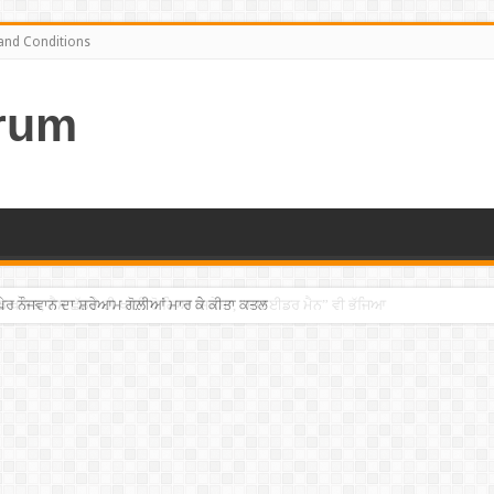
and Conditions
rum
ਘੇਰ ਨੌਜਵਾਨ ਦਾ ਸ਼ਰੇਆਮ ਗੋਲ਼ੀਆਂ ਮਾਰ ਕੇ ਕੀਤਾ ਕਤਲ