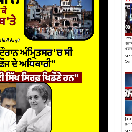
Ente
ਖੁਲਾਸ
ਮੇਕਰਸ
MP N
Cong
Jala
ਸੁਣਾ
MP N