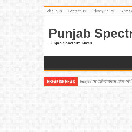
About Us
Contact Us
Privacy Policy
Terms 
Punjab Spect
Punjab Spectrum News
Breaking News
Punjab ”ਚ ਵੱਡੀ ਵਾਰਦਾਤ! ਰਾਹ ”ਚ 