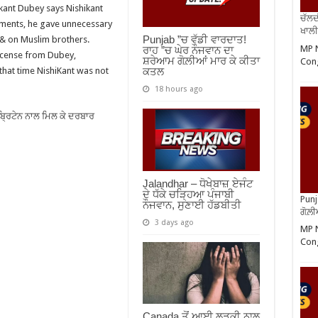
kant Dubey says Nishikant
ਚੱਲਦ
ements, he gave unnecessary
ਖਾਲੀ
Punjab ”ਚ ਵੱਡੀ ਵਾਰਦਾਤ!
& on Muslim brothers.
MP N
ਰਾਹ ”ਚ ਘੇਰ ਨੌਜਵਾਨ ਦਾ
license from Dubey,
ਸ਼ਰੇਆਮ ਗੋਲ਼ੀਆਂ ਮਾਰ ਕੇ ਕੀਤਾ
Cong
ਕਤਲ
that time NishiKant was not
18 hours ago
ਬ੍ਰਿਟੇਨ ਨਾਲ ਮਿਲ ਕੇ ਦਰਬਾਰ
Jalandhar – ਧੋਖੇਬਾਜ਼ ਏਜੰਟ
ਦੇ ਧੱਕੇ ਚੜ੍ਹਿਆ ਪੰਜਾਬੀ
Punj
ਨੌਜਵਾਨ, ਸੁਣਾਈ ਹੱਡਬੀਤੀ
ਗੋਲ਼
3 days ago
MP N
Cong
Canada ਤੋਂ ਆਈ ਲੜਕੀ ਨਾਲ