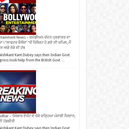
rtainment News – ਕਮੇਡੀਅਨ ਚੰਦਨ ਪ੍ਰਭਾਕਰ ਦਾ
ਾ ! ”ਲਾਫਟਰ ਚੈਲੇਂਜ” ”ਚੋਂ ਰਿਜੈਕਟ ਹੋ ਗਏ ਸੀ ਕਪਿਲ, ਮੈਂ
 ਅੱਗੇ ਜੋੜੇ ਸੀ ਹੱਥ
ishikant Kant Dubey says then Indian Govt
ress took help from the British Govt …
ndhar – ਧੋਖੇਬਾਜ਼ ਏਜੰਟ ਦੇ ਧੱਕੇ ਚੜ੍ਹਿਆ ਪੰਜਾਬੀ ਨੌਜਵਾਨ,
ਈ ਹੱਡਬੀਤੀ
ishikant Kant Dubey says then Indian Govt