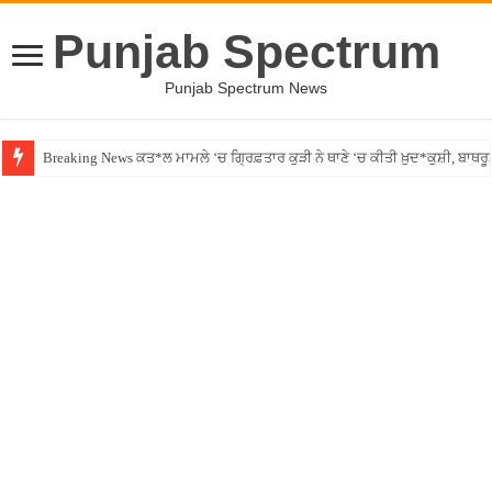
Punjab Spectrum
Punjab Spectrum News
Breaking News ਕਤ*ਲ ਮਾਮਲੇ ‘ਚ ਗ੍ਰਿਫ਼ਤਾਰ ਕੁੜੀ ਨੇ ਥਾਣੇ ‘ਚ ਕੀਤੀ ਖ਼ੁਦ*ਕੁਸ਼ੀ, ਬਾਥਰ