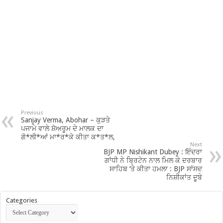
Previous
Sanjay Verma, Abohar – ਕੁੜਤੇ
ਪਜਾਮੇ ਵਾਲੇ ਸ਼ੋਅਰੂਮ ਦੇ ਮਾਲਕ ਦਾ
ਗੋ*ਲੀ*ਆਂ ਮਾ*ਰ*ਕੇ ਕੀਤਾ ਕ*ਤ*ਲ,
Next
BJP MP Nishikant Dubey : ਇੰਦਰਾ
ਗਾਂਧੀ ਨੇ ਬ੍ਰਿਟੇਨ ਨਾਲ ਮਿਲ ਕੇ ਦਰਬਾਰ
ਸਾਹਿਬ ‘ਤੇ ਕੀਤਾ ਹਮਲਾ : BJP ਸਾਂਸਦ
ਨਿਸ਼ੀਕਾਂਤ ਦੂਬੇ
Categories