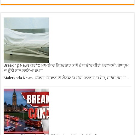
Breaking News ਕਤ*ਲ ਮਾਮਲੇ ‘ਚ ਗ੍ਰਿਫ਼ਤਾਰ ਕੁੜੀ ਨੇ ਥਾਣੇ ‘ਚ ਕੀਤੀ ਖ਼ੁਦ*ਕੁਸ਼ੀ, ਬਾਥਰੂਮ
‘ਚ ਚੁੰਨੀ ਨਾਲ ਲਾਇਆ ਫਾ.ਹਾ
Malerkotla News : ਪੰਜਾਬੀ ਨੌਜਵਾਨ ਦੀ ਕੈਨੇਡਾ ‘ਚ ਸ਼ੱਕੀ ਹਾਲਾਤਾਂ ‘ਚ ਮੌਤ, ਸਟੱਡੀ ਬੇਸ ‘ਤੇ …