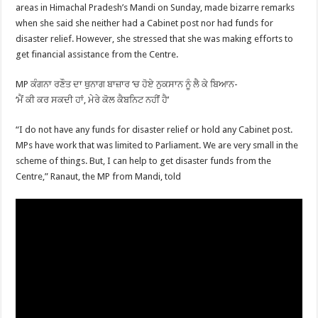
areas in Himachal Pradesh’s Mandi on Sunday, made bizarre remarks
when she said she neither had a Cabinet post nor had funds for
disaster relief. However, she stressed that she was making efforts to
get financial assistance from the Centre.
MP ਕੰਗਨਾ ਰਣੌਤ ਦਾ ਥੁਨਾਗ ਬਾਜ਼ਾਰ ‘ਚ ਹੋਏ ਨੁਕਸਾਨ ਨੂੰ ਲੈ ਕੇ ਬਿਆਨ-
‘ਮੈਂ ਕੀ ਕਰ ਸਕਦੀ ਹਾਂ, ਮੇਰੇ ਕੋਲ ਕੈਬਨਿਟ ਨਹੀਂ ਹੈ’
“I do not have any funds for disaster relief or hold any Cabinet post.
MPs have work that was limited to Parliament. We are very small in the
scheme of things. But, I can help to get disaster funds from the
Centre,” Ranaut, the MP from Mandi, told