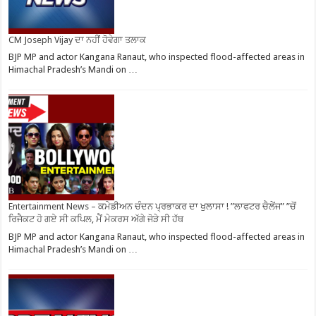
CM Joseph Vijay ਦਾ ਨਹੀਂ ਹੋਵੇਗਾ ਤਲਾਕ
BJP MP and actor Kangana Ranaut, who inspected flood-affected areas in
Himachal Pradesh’s Mandi on …
Entertainment News – ਕਮੇਡੀਅਨ ਚੰਦਨ ਪ੍ਰਭਾਕਰ ਦਾ ਖੁਲਾਸਾ ! ”ਲਾਫਟਰ ਚੈਲੇਂਜ” ”ਚੋਂ
ਰਿਜੈਕਟ ਹੋ ਗਏ ਸੀ ਕਪਿਲ, ਮੈਂ ਮੇਕਰਸ ਅੱਗੇ ਜੋੜੇ ਸੀ ਹੱਥ
BJP MP and actor Kangana Ranaut, who inspected flood-affected areas in
Himachal Pradesh’s Mandi on …