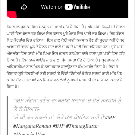
ਹਿਮਾਚਲ ਪ੍ਰਦੇਸ਼ ਵਿਚ ਮੌਨਸੂਨ ਦਾ ਭਾਰੀ ਮੀਂਹ ਪੈ ਰਿਹਾ ਹੈ। ਅੱਜ ਮੰਡੀ ਜ਼ਿਲ੍ਹੇ ਦੀ ਚੌਹਾਰ
ਘਾਟੀ ਵਿਚ ਬੱਦਲ ਫਟ ਗਿਆ ਜਿਸ ਕਾਰਨ ਪੂਰੇ ਖੇਤਰ ਵਿਚ ਪਾਣੀ ਭਰ ਗਿਆ। ਇਹ ਬੱਦਲ
ਪਿੰਡ ਕੋਰਤਾਂਗ ਵਿਚ ਫਟਿਆ। ਇਸ ਨਾਲ ਕੋਈ ਜਾਨੀ ਨੁਕਸਾਨ ਹੋਣ ਦੀ ਸੂਚਨਾ ਨਹੀਂ ਹੈ ਪਰ
ਆਵਜਾਈ ਵਾਲਾ ਪੁਲ ਤੇ ਪੈਦਲ ਜਾਣ ਵਾਲੇ ਦੋ ਰਸਤੇ ਪਾਣੀ ਵਿਚ ਵਹਿ ਗੲ ਹਨ। ਦੂਜੇ ਪਾਸੇ
ਅੱਜ ਚੰਬਾ ਵਿੱਚ ਭਾਰੀ ਮੀਂਹ ਪਿਆ ਜਿਸ ਕਾਰਨ ਕਨਘੇਲਾ ਨਾਲੇ ਵਾਲਾ ਪੁਲ ਪਾਣੀ ਵਿਚ ਵਹਿ
ਗਿਆ ਹੈ। ਇਸ ਨਾਲ ਆਉਣ ਜਾਣ ਵਾਲਾ ਮੁੱਖ ਰਸਤਾ ਬੰਦ ਹੋ ਗਿਆ ਹੈ। ਪ੍ਰਸ਼ਾਸਨ ਨੇ
ਅਧਿਕਾਰੀਆਂ ਨਾਲ ਮਿਲ ਕੇ ਨਵਾਂ ਰਸਤਾ ਬਣਾਉਣ ਦਾ ਕੰਮ ਆਰੰਭ ਦਿੱਤਾ ਹੈ। ਇਸ ਤੋਂ
ਇਲਾਵਾ ਸੂਬੇ ਵਿਚਲੀਆਂ ਕਈ ਸੜਕਾਂ ’ਤੇ ਢਿੱਗਾਂ ਡਿੱਗੀਆਂ ਤੇ ਇਹ ਸੜਕਾਂ ਭਾਰੀ ਮੀਂਹ ਪੈਣ
ਕਾਰਨ ਬੰਦ ਹੋ ਗਈਆਂ ਹਨ ਜਿਸ ਕਾਰਨ ਲੋਕਾਂ ਨੂੰ ਖਾਸੀ ਪ੍ਰੇਸ਼ਾਨੀ ਦਾ ਸਾਹਮਣਾ ਕਰਨਾ ਪੈ
ਰਿਹਾ ਹੈ।
"MP ਕੰਗਨਾ ਰਣੌਤ ਦਾ ਥੁਨਾਗ ਬਾਜ਼ਾਰ 'ਚ ਹੋਏ ਨੁਕਸਾਨ ਨੂੰ
ਲੈ ਕੇ ਬਿਆਨ-
'ਮੈਂ ਕੀ ਕਰ ਸਕਦੀ ਹਾਂ, ਮੇਰੇ ਕੋਲ ਕੈਬਨਿਟ ਨਹੀਂ ਹੈ'
#MP
#KanganaRanaut
#BJP
#ThunagBazar
#HimachalNews