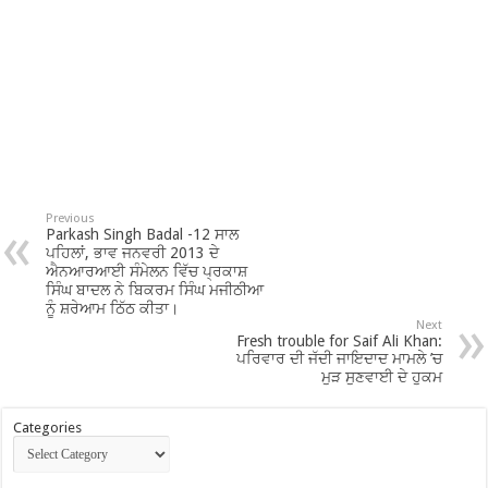
Previous
Parkash Singh Badal -12 ਸਾਲ
ਪਹਿਲਾਂ, ਭਾਵ ਜਨਵਰੀ 2013 ਦੇ
ਐਨਆਰਆਈ ਸੰਮੇਲਨ ਵਿੱਚ ਪ੍ਰਕਾਸ਼
ਸਿੰਘ ਬਾਦਲ ਨੇ ਬਿਕਰਮ ਸਿੰਘ ਮਜੀਠੀਆ
ਨੂੰ ਸ਼ਰੇਆਮ ਠਿੱਠ ਕੀਤਾ।
Next
Fresh trouble for Saif Ali Khan:
ਪਰਿਵਾਰ ਦੀ ਜੱਦੀ ਜਾਇਦਾਦ ਮਾਮਲੇ ’ਚ
ਮੁੜ ਸੁਣਵਾਈ ਦੇ ਹੁਕਮ
Categories