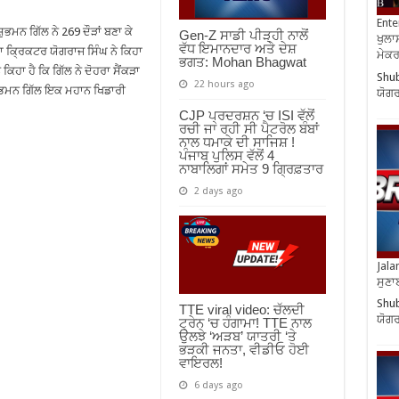
Ente
ਸ਼ੁਭਮਨ ਗਿੱਲ ਨੇ 269 ਦੌੜਾਂ ਬਣਾ ਕੇ
Gen-Z ਸਾਡੀ ਪੀੜ੍ਹੀ ਨਾਲੋਂ
ਖੁਲਾਸ
ਵੱਧ ਇਮਾਨਦਾਰ ਅਤੇ ਦੇਸ਼
ਕਾ ਕ੍ਰਿਕਟਰ ਯੋਗਰਾਜ ਸਿੰਘ ਨੇ ਕਿਹਾ
ਮੇਕਰਸ
ਭਗਤ: Mohan Bhagwat
 ਕਿਹਾ ਹੈ ਕਿ ਗਿੱਲ ਨੇ ਦੋਹਰਾ ਸੈਂਕੜਾ
Shub
22 hours ago
ਸ਼ੁਭਮਨ ਗਿੱਲ ਇਕ ਮਹਾਨ ਖਿਡਾਰੀ
ਯੋਗਰ
CJP ਪ੍ਰਦਰਸ਼ਨ ‘ਚ ISI ਵੱਲੋਂ
ਰਚੀ ਜਾ ਰਹੀ ਸੀ ਪੈਟਰੋਲ ਬੰਬਾਂ
ਨਾਲ ਧਮਾਕੇ ਦੀ ਸਾਜਿਸ਼ !
ਪੰਜਾਬ ਪੁਲਿਸ ਵੱਲੋਂ 4
ਨਾਬਾਲਿਗਾਂ ਸਮੇਤ 9 ਗ੍ਰਿਫ਼ਤਾਰ
2 days ago
Jala
ਸੁਣਾ
Shub
TTE viral video: ਚੱਲਦੀ
ਯੋਗਰ
ਟ੍ਰੇਨ ‘ਚ ਹੰਗਾਮਾ! TTE ਨਾਲ
ਉਲਝੇ ‘ਅੜਬ’ ਯਾਤਰੀ ‘ਤੇ
ਭੜਕੀ ਜਨਤਾ, ਵੀਡੀਓ ਹੋਈ
ਵਾਇਰਲ!
6 days ago