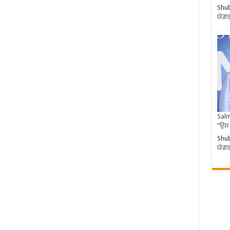
Shub
ਯੋਗਰ
Salm
”ਉਸ
Shub
ਯੋਗਰ