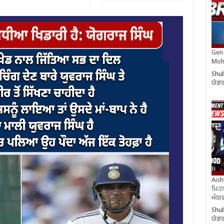
Gen-
Moh
Shub
ਯੋਗਰ
Aish
ਮਿਹਨ
ਐਸ਼ਵ
Shub
ਯੋਗਰ