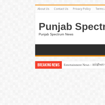
About Us
Contact Us
Privacy Policy
Terms 
Punjab Spect
Punjab Spectrum News
Breaking News
Entertainment News – ਕਮੇਡੀਅਨ ਚੰਦ