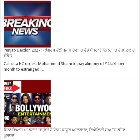
Punjab Election 2027 : ਕਾਂਗਰਸ ਵੱਲੋਂ ਪੰਜਾਬ ਚੋਣਾਂ ‘ਚ ਵੱਡੇ ਪੱਧਰ ‘ਤੇ ਟਿਕਟਾਂ ‘ਚ ਫੇਰਬਦਲ ਦੇ
ਸੰਕੇਤ
Calcutta HC orders Mohammed Shami to pay alimony of ₹4 lakh per
month to estranged …
ਬਿਨਾਂ ਵਿਆਹ ਮਾਂ ਬਣਨਾ ਚਾਹੁੰਦੀ ਹੈ ਇਹ ਮਸ਼ਹੂਰ ਅਦਾਕਾਰਾ, ਰਿਐਲਿਟੀ ਸ਼ੋਅ ”ਚ ਕੀਤਾ
ਖੁਲਾਸਾ