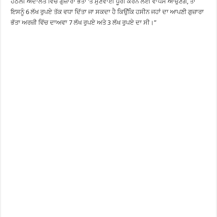
ਹੇਠਲੀ ਅਦਾਲਤ ਵਿੱਚ ਗੁਜ਼ਾਰਾ ਭੱਤਾ ‘ਤੇ ਸੁਣਵਾਈ ਪੂਰੀ ਕਰਨ ਲਈ ਵਾਪਸ ਆਉਣਗੇ, ਤਾਂ
ਇਸਨੂੰ 6 ਲੱਖ ਰੁਪਏ ਤੱਕ ਵਧਾ ਦਿੱਤਾ ਜਾ ਸਕਦਾ ਹੈ ਕਿਉਂਕਿ ਹਸੀਨ ਜਹਾਂ ਦਾ ਆਪਣੀ ਗੁਜ਼ਾਰਾ
ਭੱਤਾ ਅਰਜ਼ੀ ਵਿੱਚ ਦਾਅਵਾ 7 ਲੱਖ ਰੁਪਏ ਅਤੇ 3 ਲੱਖ ਰੁਪਏ ਦਾ ਸੀ।”