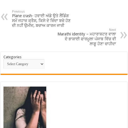
Previous
Plane crash- ਹਵਾਈ ਅੱਡੇ ਉਤੇ ਲੈਂਡਿੰਗ
ਸਮੇਂ ਜਹਾਜ਼ ਕ੍ਰੈਸ਼, ਕਿਸੇ ਦੇ ਜ਼ਿੰਦਾ ਬਚੇ ਹੋਣ
ਦੀ ਨਹੀਂ ਉਮੀਦ, ਬਚਾਅ ਕਾਰਜ ਜਾਰੀ
Next
Marathi identity – ਮਹਾਰਾਸ਼ਟਰ ਵਾਲਾ
ਦੋ ਭਾਸ਼ਾਈ ਫਾਰਮੂਲਾ ਪੰਜਾਬ ਵਿੱਚ ਵੀ
ਲਾਗੂ ਹੋਣਾ ਚਾਹੀਦਾ
Categories