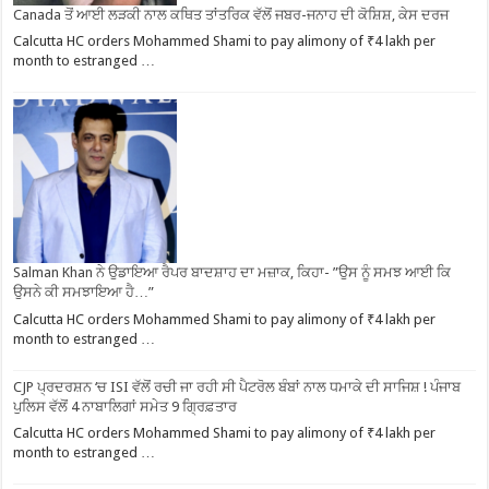
Canada ਤੋਂ ਆਈ ਲੜਕੀ ਨਾਲ ਕਥਿਤ ਤਾਂਤਰਿਕ ਵੱਲੋਂ ਜਬਰ-ਜਨਾਹ ਦੀ ਕੋਸ਼ਿਸ਼, ਕੇਸ ਦਰਜ
Calcutta HC orders Mohammed Shami to pay alimony of ₹4 lakh per
month to estranged …
Salman Khan ਨੇ ਉਡਾਇਆ ਰੈਪਰ ਬਾਦਸ਼ਾਹ ਦਾ ਮਜ਼ਾਕ, ਕਿਹਾ- ”ਉਸ ਨੂੰ ਸਮਝ ਆਈ ਕਿ
ਉਸਨੇ ਕੀ ਸਮਝਾਇਆ ਹੈ…”
Calcutta HC orders Mohammed Shami to pay alimony of ₹4 lakh per
month to estranged …
CJP ਪ੍ਰਦਰਸ਼ਨ ‘ਚ ISI ਵੱਲੋਂ ਰਚੀ ਜਾ ਰਹੀ ਸੀ ਪੈਟਰੋਲ ਬੰਬਾਂ ਨਾਲ ਧਮਾਕੇ ਦੀ ਸਾਜਿਸ਼ ! ਪੰਜਾਬ
ਪੁਲਿਸ ਵੱਲੋਂ 4 ਨਾਬਾਲਿਗਾਂ ਸਮੇਤ 9 ਗ੍ਰਿਫ਼ਤਾਰ
Calcutta HC orders Mohammed Shami to pay alimony of ₹4 lakh per
month to estranged …