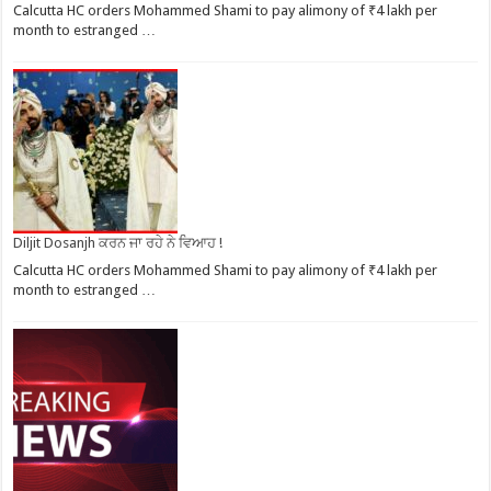
Calcutta HC orders Mohammed Shami to pay alimony of ₹4 lakh per
month to estranged …
Diljit Dosanjh ਕਰਨ ਜਾ ਰਹੇ ਨੇ ਵਿਆਹ !
Calcutta HC orders Mohammed Shami to pay alimony of ₹4 lakh per
month to estranged …