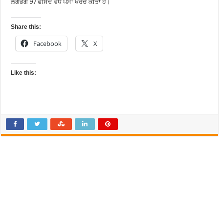
ਲਗਭਗ 97 ਫੀਸਦ ਵੱਧ ਪੈਸਾ ਖਰਚ ਕੀਤਾ ਹੈ।
Share this:
Facebook
X
Like this: