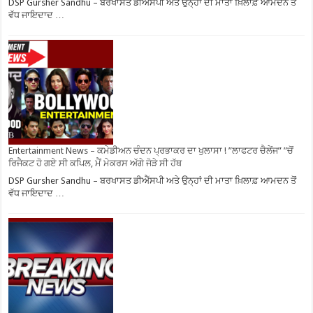
DSP Gursher Sandhu – ਬਰਖਾਸਤ ਡੀਐੱਸਪੀ ਅਤੇ ਉਨ੍ਹਾਂ ਦੀ ਮਾਤਾ ਖ਼ਿਲਾਫ਼ ਆਮਦਨ ਤੋਂ
ਵੱਧ ਜਾਇਦਾਦ …
Entertainment News – ਕਮੇਡੀਅਨ ਚੰਦਨ ਪ੍ਰਭਾਕਰ ਦਾ ਖੁਲਾਸਾ ! ”ਲਾਫਟਰ ਚੈਲੇਂਜ” ”ਚੋਂ
ਰਿਜੈਕਟ ਹੋ ਗਏ ਸੀ ਕਪਿਲ, ਮੈਂ ਮੇਕਰਸ ਅੱਗੇ ਜੋੜੇ ਸੀ ਹੱਥ
DSP Gursher Sandhu – ਬਰਖਾਸਤ ਡੀਐੱਸਪੀ ਅਤੇ ਉਨ੍ਹਾਂ ਦੀ ਮਾਤਾ ਖ਼ਿਲਾਫ਼ ਆਮਦਨ ਤੋਂ
ਵੱਧ ਜਾਇਦਾਦ …