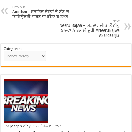
Previous
Amritsar : ਨਜਾਇਜ਼ ਸੰਬੰਧਾਂ ਦੇ ਸ਼ੱਕ ‘ਚ
ਸਿਕਿਊਰਟੀ ਗਾਰਡ ਦਾ ਕੀਤਾ ਕ.ਤ*ਲ
Next
Neeru Bajwa – ‘ਸਰਦਾਰ ਜੀ 3’ ਤੋਂ ਨੀਰੂ
ਬਾਜਵਾ ਨੇ ਬਣਾਈ ਦੂਰੀ #NeeruBajwa
#SardaarJi3
Categories
CM Joseph Vijay ਦਾ ਨਹੀਂ ਹੋਵੇਗਾ ਤਲਾਕ