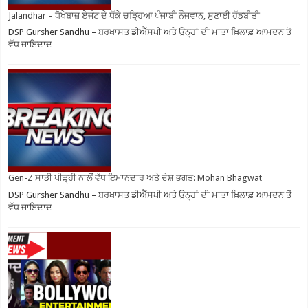
Jalandhar – ਧੋਖੇਬਾਜ਼ ਏਜੰਟ ਦੇ ਧੱਕੇ ਚੜ੍ਹਿਆ ਪੰਜਾਬੀ ਨੌਜਵਾਨ, ਸੁਣਾਈ ਹੱਡਬੀਤੀ
DSP Gursher Sandhu – ਬਰਖਾਸਤ ਡੀਐੱਸਪੀ ਅਤੇ ਉਨ੍ਹਾਂ ਦੀ ਮਾਤਾ ਖ਼ਿਲਾਫ਼ ਆਮਦਨ ਤੋਂ
ਵੱਧ ਜਾਇਦਾਦ …
Gen-Z ਸਾਡੀ ਪੀੜ੍ਹੀ ਨਾਲੋਂ ਵੱਧ ਇਮਾਨਦਾਰ ਅਤੇ ਦੇਸ਼ ਭਗਤ: Mohan Bhagwat
DSP Gursher Sandhu – ਬਰਖਾਸਤ ਡੀਐੱਸਪੀ ਅਤੇ ਉਨ੍ਹਾਂ ਦੀ ਮਾਤਾ ਖ਼ਿਲਾਫ਼ ਆਮਦਨ ਤੋਂ
ਵੱਧ ਜਾਇਦਾਦ …