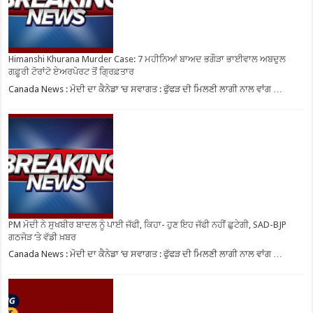
Himanshi Khurana Murder Case: 7 ਮਹੀਨਿਆਂ ਬਾਅਦ ਭਗੌੜਾ ਭਾਈਵਾਲ ਅਬਦੁਲ
ਗਫ਼ੂਰੀ ਟੋਰਾਂਟੋ ਏਅਰਪੋਰਟ ਤੋਂ ਗ੍ਰਿਫ਼ਤਾਰ
Canada News : ਮੋਦੀ ਦਾ ਕੈਨੇਡਾ ‘ਚ ਸਵਾਗਤ : ਫੁੱਫੜ ਦੀ ਮਿਲਣੀ ਲਾਗੀ ਨਾਲ ਵਾਂਗ …
PM ਮੋਦੀ ਨੇ ਸੁਖਬੀਰ ਬਾਦਲ ਨੂੰ ਪਾਈ ਜੱਫੀ, ਕਿਹਾ- ਹੁਣ ਇਹ ਜੱਫੀ ਨਹੀਂ ਛੁਟੇਗੀ, SAD-BJP
ਗਠਜੋੜ ‘ਤੇ ਵੱਡੀ ਖ਼ਬਰ
Canada News : ਮੋਦੀ ਦਾ ਕੈਨੇਡਾ ‘ਚ ਸਵਾਗਤ : ਫੁੱਫੜ ਦੀ ਮਿਲਣੀ ਲਾਗੀ ਨਾਲ ਵਾਂਗ …