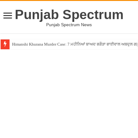
Punjab Spectrum
Punjab Spectrum News
Himanshi Khurana Murder Case: 7 ਮਹੀਨਿਆਂ ਬਾਅਦ ਭਗੌੜਾ ਭਾਈਵਾਲ ਅਬਦੁਲ ਗਫ਼ੂਰੀ 
PM ਮੋਦੀ ਨੇ ਸੁਖਬੀਰ ਬਾਦਲ ਨੂੰ ਪਾਈ ਜੱਫੀ, ਕਿਹਾ- ਹੁਣ ਇਹ ਜੱਫੀ ਨਹੀਂ ਛੁਟੇਗੀ, SAD-BJP ਗ