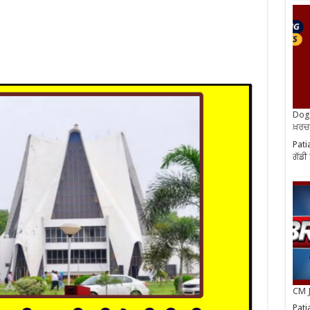
Dog 
ਖ਼ਰਚ
Pati
ਗੱਡੀ
CM J
Pati