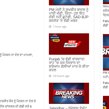
Hima
PM ਮੋਦੀ ਨੇ ਸੁਖਬੀਰ ਬਾਦਲ ਨੂੰ
ਭਗੌੜ
ਪਾਈ ਜੱਫੀ, ਕਿਹਾ- ਹੁਣ ਇਹ
ਗ੍ਰਿ
ਜੱਫੀ ਨਹੀਂ ਛੁਟੇਗੀ, SAD-BJP
ਗਠਜੋੜ ‘ਤੇ ਵੱਡੀ ਖ਼ਬਰ
Pati
ਗੱਡੀ
1 hour ago
ੰ ਪੈਨਸ਼ਨ ਨਾ ਦੇਣ ਦਾ ਮਾਮਲਾ,
Punjab ”ਚ ਵੱਡੀ ਵਾਰਦਾਤ!
ਰਾਹ ”ਚ ਘੇਰ ਨੌਜਵਾਨ ਦਾ
ਸ਼ਰੇਆਮ ਗੋਲ਼ੀਆਂ ਮਾਰ ਕੇ ਕੀਤਾ
ਕਤਲ
PM ਮ
20 hours ago
ਨਹੀਂ
Pati
ਗੱਡੀ
ਜੀਤ ਕੌਰ ਨੂੰ ਪੈਨਸ਼ਨ ਨਾ ਦੇਣ ਦੇ
ਈਸ ਚਾਂਸਲਰ ਦੀ ਗੱਡੀ ਸਣੇ 6
Jalandhar – ਧੋਖੇਬਾਜ਼ ਏਜੰਟ