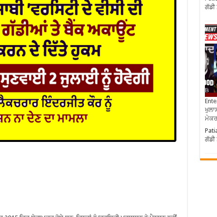
ਗੱਡੀ
Ente
ਖੁਲਾਸ
ਮੇਕਰਸ
Pati
ਗੱਡੀ