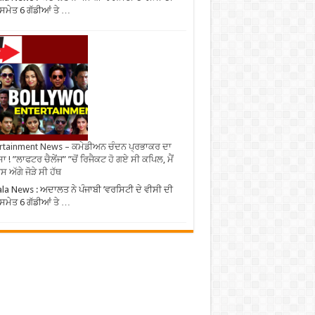
 ਸਮੇਤ 6 ਗੱਡੀਆਂ ਤੇ …
rtainment News – ਕਮੇਡੀਅਨ ਚੰਦਨ ਪ੍ਰਭਾਕਰ ਦਾ
ਾ ! ”ਲਾਫਟਰ ਚੈਲੇਂਜ” ”ਚੋਂ ਰਿਜੈਕਟ ਹੋ ਗਏ ਸੀ ਕਪਿਲ, ਮੈਂ
 ਅੱਗੇ ਜੋੜੇ ਸੀ ਹੱਥ
ala News : ਅਦਾਲਤ ਨੇ ਪੰਜਾਬੀ ’ਵਰਸਿਟੀ ਦੇ ਵੀਸੀ ਦੀ
 ਸਮੇਤ 6 ਗੱਡੀਆਂ ਤੇ …