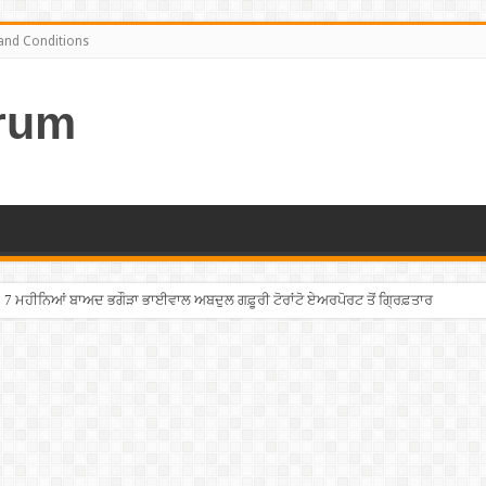
and Conditions
rum
7 ਮਹੀਨਿਆਂ ਬਾਅਦ ਭਗੌੜਾ ਭਾਈਵਾਲ ਅਬਦੁਲ ਗਫ਼ੂਰੀ ਟੋਰਾਂਟੋ ਏਅਰਪੋਰਟ ਤੋਂ ਗ੍ਰਿਫ਼ਤਾਰ