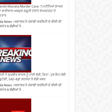
nshi Khurana Murder Case: 7 ਮਹੀਨਿਆਂ ਬਾਅਦ
ਾ ਭਾਈਵਾਲ ਅਬਦੁਲ ਗਫ਼ੂਰੀ ਟੋਰਾਂਟੋ ਏਅਰਪੋਰਟ ਤੋਂ
ਫ਼ਤਾਰ
ala News : ਅਦਾਲਤ ਨੇ ਪੰਜਾਬੀ ’ਵਰਸਿਟੀ ਦੇ ਵੀਸੀ ਦੀ
 ਸਮੇਤ 6 ਗੱਡੀਆਂ ਤੇ …
ੋਦੀ ਨੇ ਸੁਖਬੀਰ ਬਾਦਲ ਨੂੰ ਪਾਈ ਜੱਫੀ, ਕਿਹਾ- ਹੁਣ ਇਹ ਜੱਫੀ
 ਛੁਟੇਗੀ, SAD-BJP ਗਠਜੋੜ ‘ਤੇ ਵੱਡੀ ਖ਼ਬਰ
ala News : ਅਦਾਲਤ ਨੇ ਪੰਜਾਬੀ ’ਵਰਸਿਟੀ ਦੇ ਵੀਸੀ ਦੀ
 ਸਮੇਤ 6 ਗੱਡੀਆਂ ਤੇ …