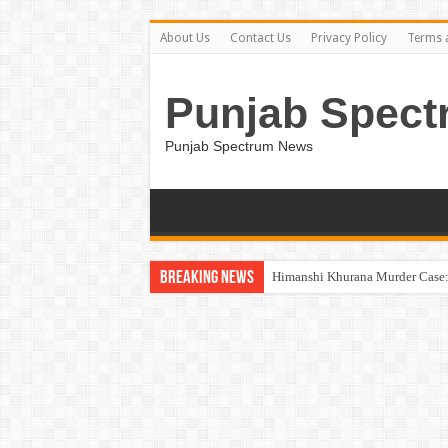
About Us
Contact Us
Privacy Policy
Terms 
Punjab Spect
Punjab Spectrum News
Breaking News
Himanshi Khurana Murder Case: 