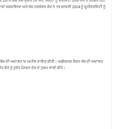
 2015 ਵਿਚ ਸੇਵਾਮੁਕਤ ਹੋਏ ਸਨ, ਜਿਨ੍ਹਾਂ ਨੂੰ ’ਵਰਸਿਟੀ ਪ੍ਰਸ਼ਾਸਨ ਨੇ ਪੈਨਸ਼ਨ ਨਹੀਂ
ਾ ਖੜਕਾਇਆ ਅਤੇ ਜੱਜ ਹਰਕੰਵਲ ਕੌਰ ਨੇ 19 ਜਨਵਰੀ 2024 ਨੂੰ ਯੂਨੀਵਰਸਿਟੀ ਨੂੰ
ੁਲ ਕੰਬੋਜ ਦੀ ਅਦਾਲਤ ’ਚ ਅਪੀਲ ਦਾਇਰ ਕੀਤੀ। ਅਡੀਸ਼ਨਲ ਸੈਸ਼ਨ ਜੱਜ ਦੀ ਅਦਾਲਤ
 ਕੌਰ ਨੂੰ ਤੁਰੰਤ ਪੈਨਸ਼ਨ ਦੇਣ ਦੇ ਹੁਕਮ ਜਾਰੀ ਕੀਤੇ।