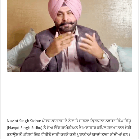
Navjot Singh Sidhu: ਪੰਜਾਬ ਕਾਂਗਰਸ ਦੇ ਨੇਤਾ ਤੇ ਸਾਬਕਾ ਕ੍ਰਿਕਟਰ ਨਵਜੋਤ ਸਿੰਘ ਸਿੱਧੂ
(Navjot Singh Sidhu) ਨੇ ਸ਼ੋਅ ਵਿੱਚ ਕਾਮੇਡੀਅਨ ਤੇ ਅਦਾਕਾਰ ਕਪਿਲ ਸ਼ਰਮਾ ਨਾਲ ਜੋੜੀ
ਬਣਾਉਣ ਤੋਂ ਪਹਿਲਾਂ ਇੱਕ ਵੀਡੀਓ ਜਾਰੀ ਕਰਕੇ ਕਈ ਪੁਰਾਣੀਆਂ ਯਾਦਾਂ ਤਾਜ਼ਾ ਕੀਤੀਆਂ ਹਨ।