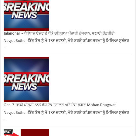
Jalandhar – ਧੋਖੇਬਾਜ਼ ਏਜੰਟ ਦੇ ਧੱਕੇ ਚੜ੍ਹਿਆ ਪੰਜਾਬੀ ਨੌਜਵਾਨ, ਸੁਣਾਈ ਹੱਡਬੀਤੀ
Navjot Sidhu -ਬਿੱਗ ਬੌਸ ਨੂੰ ਮੈਂ TRP ਦਵਾਈ, ਮੇਰੇ ਕਰਕੇ ਕਪਿਲ ਸ਼ਰਮਾ ਨੂੰ ਮਿਲਿਆ ਸੁਤੰਤਰ
…
Gen-Z ਸਾਡੀ ਪੀੜ੍ਹੀ ਨਾਲੋਂ ਵੱਧ ਇਮਾਨਦਾਰ ਅਤੇ ਦੇਸ਼ ਭਗਤ: Mohan Bhagwat
Navjot Sidhu -ਬਿੱਗ ਬੌਸ ਨੂੰ ਮੈਂ TRP ਦਵਾਈ, ਮੇਰੇ ਕਰਕੇ ਕਪਿਲ ਸ਼ਰਮਾ ਨੂੰ ਮਿਲਿਆ ਸੁਤੰਤਰ
…