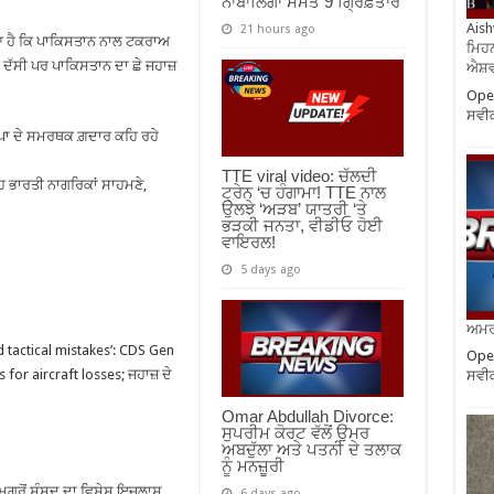
ਨਾਬਾਲਿਗਾਂ ਸਮੇਤ 9 ਗ੍ਰਿਫ਼ਤਾਰ
Aish
21 hours ago
ਆ ਹੈ ਕਿ ਪਾਕਿਸਤਾਨ ਨਾਲ ਟਕਰਾਅ
ਮਿਹਨ
ੀਂ ਦੱਸੀ ਪਰ ਪਾਕਿਸਤਾਨ ਦਾ ਛੇ ਜਹਾਜ਼
ਐਸ਼ਵ
Oper
ਸਵੀ
ਜਪਾ ਦੇ ਸਮਰਥਕ ਗ਼ਦਾਰ ਕਹਿ ਰਹੇ
TTE viral video: ਚੱਲਦੀ
ਉਹ ਭਾਰਤੀ ਨਾਗਰਿਕਾਂ ਸਾਹਮਣੇ,
ਟ੍ਰੇਨ ‘ਚ ਹੰਗਾਮਾ! TTE ਨਾਲ
ਉਲਝੇ ‘ਅੜਬ’ ਯਾਤਰੀ ‘ਤੇ
ਭੜਕੀ ਜਨਤਾ, ਵੀਡੀਓ ਹੋਈ
ਵਾਇਰਲ!
5 days ago
ਅਮਰੀ
d tactical mistakes’: CDS Gen
Oper
for aircraft losses; ਜਹਾਜ਼ ਦੇ
ਸਵੀ
Omar Abdullah Divorce:
ਸੁਪਰੀਮ ਕੋਰਟ ਵੱਲੋਂ ਉਮਰ
ਅਬਦੁੱਲਾ ਅਤੇ ਪਤਨੀ ਦੇ ਤਲਾਕ
ਨੂੰ ਮਨਜ਼ੂਰੀ
 ਮਗਰੋਂ ਸੰਸਦ ਦਾ ਵਿਸ਼ੇਸ਼ ਇਜਲਾਸ
6 days ago