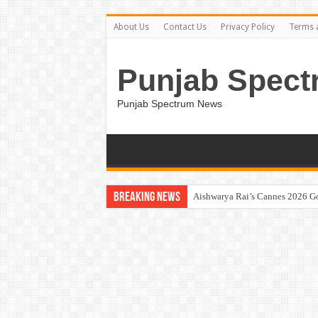
About Us
Contact Us
Privacy Policy
Terms 
Punjab Spect
Punjab Spectrum News
Breaking News
Aishwarya Rai’s Cannes 2026 G