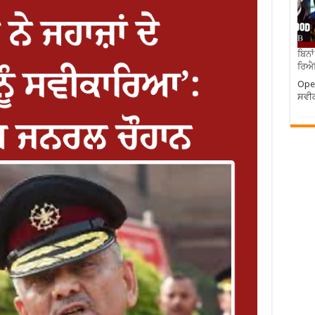
ਬਿਨਾ
ਰਿਐਲ
Oper
ਸਵੀ