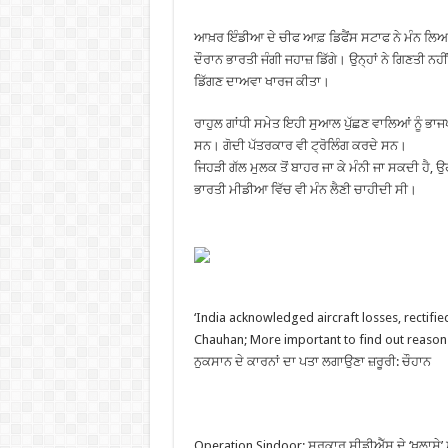
ਆਖ਼ਰ ਇੰਡੀਆ ਦੇ ਚੀਫ ਆਫ਼ ਡਿਫੈਂਸ ਸਟਾਫ ਨੇ ਮੰਨ ਲਿ
ਦੌਰਾਨ ਭਾਰਤੀ ਜੰਗੀ ਜਹਾਜ਼ ਡਿੱਗੇ। ਉਨ੍ਹਾਂ ਨੇ ਗਿਣਤੀ ਨਹ
ਡਿੱਗਣ ਦਾਅਵਾ ਖਾਰਜ ਕੀਤਾ।
ਰਾਹੁਲ ਗਾਂਧੀ ਸਮੇਤ ਇਹੀ ਸੁਆਲ ਪੁੱਛਣ ਵਾਲਿਆਂ ਨੂੰ ਭਾ
ਸਨ। ਗੋਦੀ ਪੱਤਰਕਾਰ ਵੀ ਟ੍ਰੋਲਿੰਗ ਕਰਦੇ ਸਨ।
ਜਿਹੜੀ ਗੱਲ ਮੁਲਕ ਤੋਂ ਬਾਹਰ ਜਾ ਕੇ ਮੰਨੀ ਜਾ ਸਕਦੀ ਹੈ, 
ਭਾਰਤੀ ਮੀਡੀਆ ਵਿੱਚ ਵੀ ਮੰਨ ਲੈਣੀ ਚਾਹੀਦੀ ਸੀ।
‘India acknowledged aircraft losses, rectifie
Chauhan; More important to find out reasons 
ਨੁਕਸਾਨ ਦੇ ਕਾਰਨਾਂ ਦਾ ਪਤਾ ਲਗਾਉਣਾ ਜ਼ਰੂਰੀ: ਚੌਹਾਨ
Operation Sindoor: ਸਰਕਾਰ ਸੀਡੀਐੱਸ ਦੇ ‘ਖੁਲਾਸੇ’