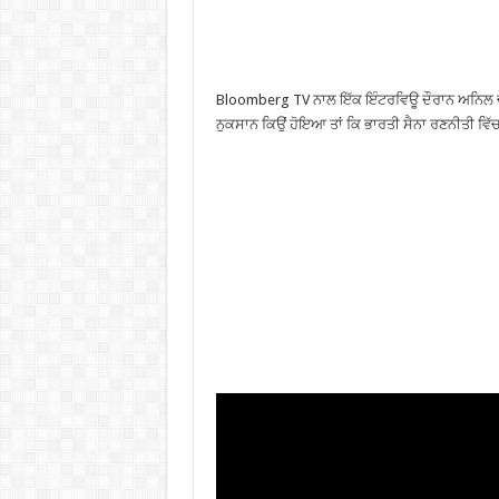
Bloomberg TV ਨਾਲ ਇੱਕ ਇੰਟਰਵਿਊ ਦੌਰਾਨ ਅਨਿਲ ਚੌਹ
ਨੁਕਸਾਨ ਕਿਉਂ ਹੋਇਆ ਤਾਂ ਕਿ ਭਾਰਤੀ ਸੈਨਾ ਰਣਨੀਤੀ ਵਿੱ