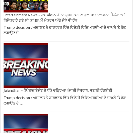
Entertainment News – ਕਮੇਡੀਅਨ ਚੰਦਨ ਪ੍ਰਭਾਕਰ ਦਾ ਖੁਲਾਸਾ ! ”ਲਾਫਟਰ ਚੈਲੇਂਜ” ”ਚੋਂ
ਰਿਜੈਕਟ ਹੋ ਗਏ ਸੀ ਕਪਿਲ, ਮੈਂ ਮੇਕਰਸ ਅੱਗੇ ਜੋੜੇ ਸੀ ਹੱਥ
Trump decision : ਅਦਾਲਤ ਨੇ ਹਾਰਵਰਡ ਵਿੱਚ ਵਿਦੇਸ਼ੀ ਵਿਦਿਆਰਥੀਆਂ ਦੇ ਦਾਖਲੇ ’ਤੇ ਰੋਕ
ਲਗਾਉਣ ਦੇ …
Jalandhar – ਧੋਖੇਬਾਜ਼ ਏਜੰਟ ਦੇ ਧੱਕੇ ਚੜ੍ਹਿਆ ਪੰਜਾਬੀ ਨੌਜਵਾਨ, ਸੁਣਾਈ ਹੱਡਬੀਤੀ
Trump decision : ਅਦਾਲਤ ਨੇ ਹਾਰਵਰਡ ਵਿੱਚ ਵਿਦੇਸ਼ੀ ਵਿਦਿਆਰਥੀਆਂ ਦੇ ਦਾਖਲੇ ’ਤੇ ਰੋਕ
ਲਗਾਉਣ ਦੇ …