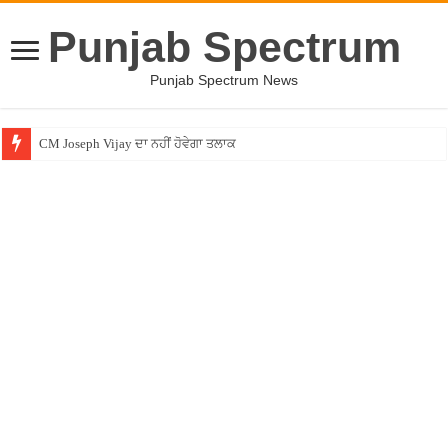
Punjab Spectrum
Punjab Spectrum News
CM Joseph Vijay ਦਾ ਨਹੀਂ ਹੋਵੇਗਾ ਤਲਾਕ
Entertainment News – ਕਮੇਡੀਅਨ ਚੰਦਨ ਪ੍ਰਭਾਕਰ ਦਾ ਖੁਲਾਸਾ ! ”ਲਾਫਟਰ ਚੈਲੇਂਜ” ”ਚੋਂ ਰ