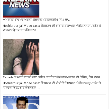
ਅਮਰੀਕਾ ਤੋਂ ਦੁਖਦ ਘਟਨਾ, ਨੌਜਵਾਨ ਖੁਸ਼ਕਰਨਦੀਪ ਸਿੰਘ ਦਾ..
Hoshiarpur Jail Video case: ਗੈਂਗਸਟਰ ਦੀ ਵੀਡੀਓ ਤੋਂ ਬਾਅਦ ਐਡੀਸ਼ਨਲ ਸੁਪਰਡੈਂਟ ਤੇ
ਵਾਰਡਨ ਗ੍ਰਿਫ਼ਤਾਰ ਗੈਂਗਸਟਰ …
Canada ਤੋਂ ਆਈ ਲੜਕੀ ਨਾਲ ਕਥਿਤ ਤਾਂਤਰਿਕ ਵੱਲੋਂ ਜਬਰ-ਜਨਾਹ ਦੀ ਕੋਸ਼ਿਸ਼, ਕੇਸ ਦਰਜ
Hoshiarpur Jail Video case: ਗੈਂਗਸਟਰ ਦੀ ਵੀਡੀਓ ਤੋਂ ਬਾਅਦ ਐਡੀਸ਼ਨਲ ਸੁਪਰਡੈਂਟ ਤੇ
ਵਾਰਡਨ ਗ੍ਰਿਫ਼ਤਾਰ ਗੈਂਗਸਟਰ …