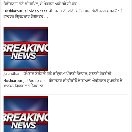
ਰਿਜੈਕਟ ਹੋ ਗਏ ਸੀ ਕਪਿਲ, ਮੈਂ ਮੇਕਰਸ ਅੱਗੇ ਜੋੜੇ ਸੀ ਹੱਥ
Hoshiarpur Jail Video case: ਗੈਂਗਸਟਰ ਦੀ ਵੀਡੀਓ ਤੋਂ ਬਾਅਦ ਐਡੀਸ਼ਨਲ ਸੁਪਰਡੈਂਟ ਤੇ
ਵਾਰਡਨ ਗ੍ਰਿਫ਼ਤਾਰ ਗੈਂਗਸਟਰ …
Jalandhar – ਧੋਖੇਬਾਜ਼ ਏਜੰਟ ਦੇ ਧੱਕੇ ਚੜ੍ਹਿਆ ਪੰਜਾਬੀ ਨੌਜਵਾਨ, ਸੁਣਾਈ ਹੱਡਬੀਤੀ
Hoshiarpur Jail Video case: ਗੈਂਗਸਟਰ ਦੀ ਵੀਡੀਓ ਤੋਂ ਬਾਅਦ ਐਡੀਸ਼ਨਲ ਸੁਪਰਡੈਂਟ ਤੇ
ਵਾਰਡਨ ਗ੍ਰਿਫ਼ਤਾਰ ਗੈਂਗਸਟਰ …