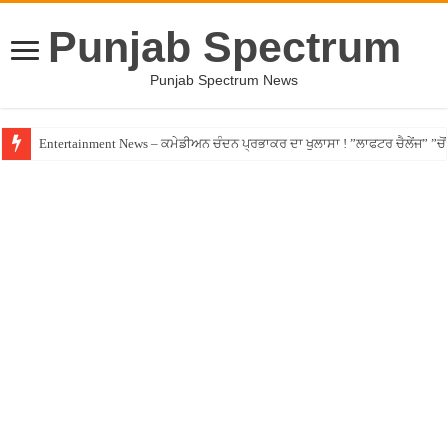
Punjab Spectrum
Punjab Spectrum News
Entertainment News – ਕਮੇਡੀਅਨ ਚੰਦਨ ਪ੍ਰਭਾਕਰ ਦਾ ਖੁਲਾਸਾ ! ”ਲਾਫਟਰ ਚੈਲੇਂਜ” ”ਚੋਂ ਰ