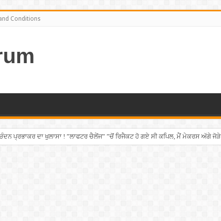
and Conditions
rum
ਨ ਪ੍ਰਭਾਕਰ ਦਾ ਖੁਲਾਸਾ ! ”ਲਾਫਟਰ ਚੈਲੇਂਜ” ”ਚੋਂ ਰਿਜੈਕਟ ਹੋ ਗਏ ਸੀ ਕਪਿਲ, ਮੈਂ ਮੇਕਰਸ ਅੱਗੇ ਜੋੜੇ