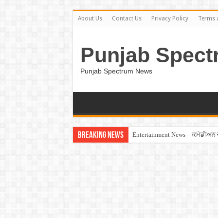
About Us
Contact Us
Privacy Policy
Terms 
Punjab Spect
Punjab Spectrum News
Breaking News
Entertainment News – ਕਮੇਡੀਅਨ ਚੰਦ