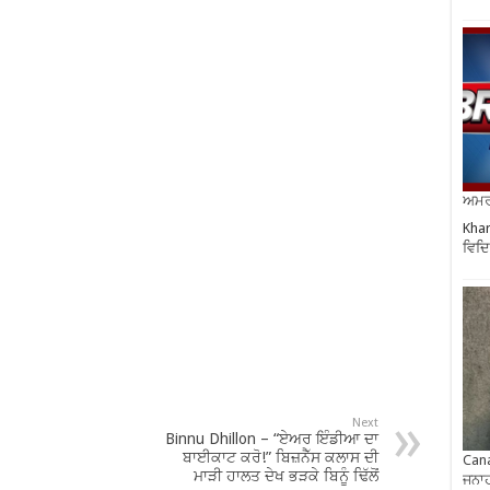
ਅਮਰੀ
Khar
ਵਿਦਿ
Next
Binnu Dhillon – “ਏਅਰ ਇੰਡੀਆ ਦਾ
ਬਾਈਕਾਟ ਕਰੋ!” ਬਿਜ਼ਨੈੱਸ ਕਲਾਸ ਦੀ
Cana
ਮਾੜੀ ਹਾਲਤ ਦੇਖ ਭੜਕੇ ਬਿਨੂੰ ਢਿੱਲੋਂ
ਜਨਾਹ