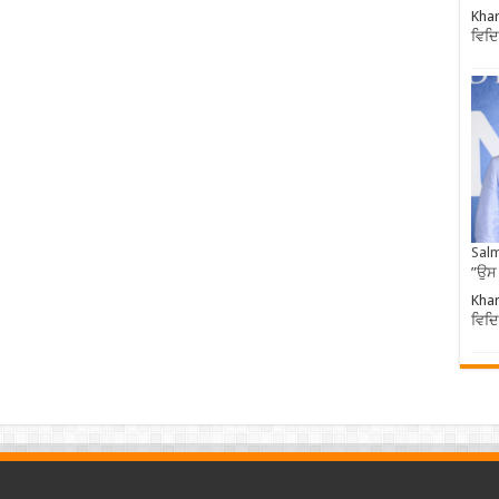
Khar
ਵਿਦਿ
Salm
”ਉਸ
Khar
ਵਿਦਿ