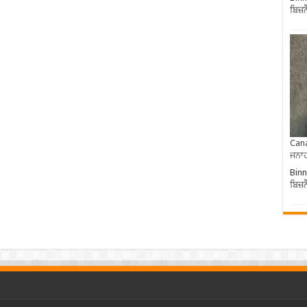
ਬਿਜ਼
Cana
ਜਨਾਹ
Binn
ਬਿਜ਼