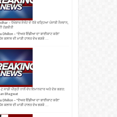
ndhar – ਧੋਖੇਬਾਜ਼ ਏਜੰਟ ਦੇ ਧੱਕੇ ਚੜ੍ਹਿਆ ਪੰਜਾਬੀ ਨੌਜਵਾਨ,
ਈ ਹੱਡਬੀਤੀ
u Dhillon – “ਏਅਰ ਇੰਡੀਆ ਦਾ ਬਾਈਕਾਟ ਕਰੋ!”
ਨੈੱਸ ਕਲਾਸ ਦੀ ਮਾੜੀ ਹਾਲਤ ਦੇਖ ਭੜਕੇ …
Z ਸਾਡੀ ਪੀੜ੍ਹੀ ਨਾਲੋਂ ਵੱਧ ਇਮਾਨਦਾਰ ਅਤੇ ਦੇਸ਼ ਭਗਤ:
an Bhagwat
u Dhillon – “ਏਅਰ ਇੰਡੀਆ ਦਾ ਬਾਈਕਾਟ ਕਰੋ!”
ਨੈੱਸ ਕਲਾਸ ਦੀ ਮਾੜੀ ਹਾਲਤ ਦੇਖ ਭੜਕੇ …