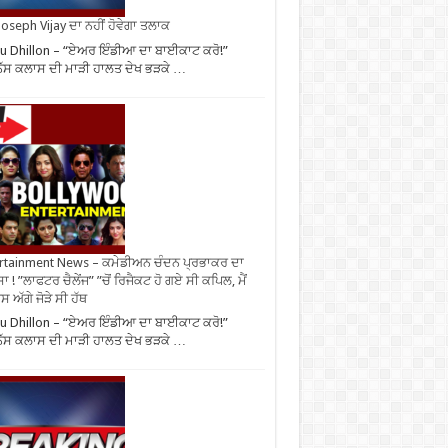
oseph Vijay ਦਾ ਨਹੀਂ ਹੋਵੇਗਾ ਤਲਾਕ
u Dhillon – “ਏਅਰ ਇੰਡੀਆ ਦਾ ਬਾਈਕਾਟ ਕਰੋ!”
ਨੈੱਸ ਕਲਾਸ ਦੀ ਮਾੜੀ ਹਾਲਤ ਦੇਖ ਭੜਕੇ …
rtainment News – ਕਮੇਡੀਅਨ ਚੰਦਨ ਪ੍ਰਭਾਕਰ ਦਾ
ਾ ! ”ਲਾਫਟਰ ਚੈਲੇਂਜ” ”ਚੋਂ ਰਿਜੈਕਟ ਹੋ ਗਏ ਸੀ ਕਪਿਲ, ਮੈਂ
 ਅੱਗੇ ਜੋੜੇ ਸੀ ਹੱਥ
u Dhillon – “ਏਅਰ ਇੰਡੀਆ ਦਾ ਬਾਈਕਾਟ ਕਰੋ!”
ਨੈੱਸ ਕਲਾਸ ਦੀ ਮਾੜੀ ਹਾਲਤ ਦੇਖ ਭੜਕੇ …