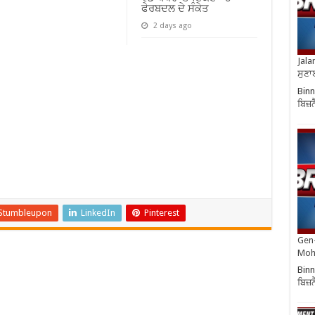
ਫੇਰਬਦਲ ਦੇ ਸੰਕੇਤ
2 days ago
Jala
ਸੁਣਾ
Binn
ਬਿਜ਼
Stumbleupon
LinkedIn
Pinterest
Gen-
Moh
Binn
ਬਿਜ਼