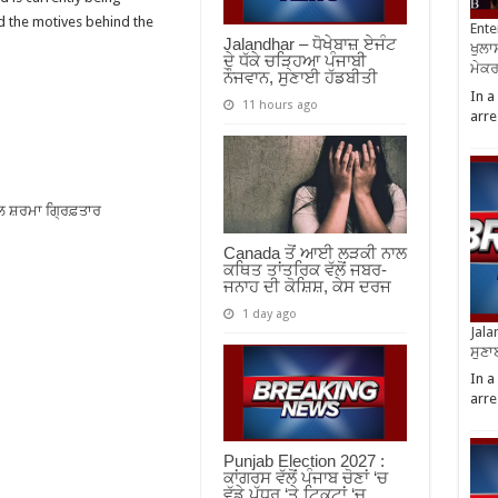
d the motives behind the
Ente
Jalandhar – ਧੋਖੇਬਾਜ਼ ਏਜੰਟ
ਖੁਲਾਸ
ਦੇ ਧੱਕੇ ਚੜ੍ਹਿਆ ਪੰਜਾਬੀ
ਮੇਕਰਸ
ਨੌਜਵਾਨ, ਸੁਣਾਈ ਹੱਡਬੀਤੀ
In a
11 hours ago
arre
ਲ ਸ਼ਰਮਾ ਗ੍ਰਿਫ਼ਤਾਰ
Canada ਤੋਂ ਆਈ ਲੜਕੀ ਨਾਲ
ਕਥਿਤ ਤਾਂਤਰਿਕ ਵੱਲੋਂ ਜਬਰ-
ਜਨਾਹ ਦੀ ਕੋਸ਼ਿਸ਼, ਕੇਸ ਦਰਜ
1 day ago
Jala
ਸੁਣਾ
In a
arre
Punjab Election 2027 :
ਕਾਂਗਰਸ ਵੱਲੋਂ ਪੰਜਾਬ ਚੋਣਾਂ ‘ਚ
ਵੱਡੇ ਪੱਧਰ ‘ਤੇ ਟਿਕਟਾਂ ‘ਚ