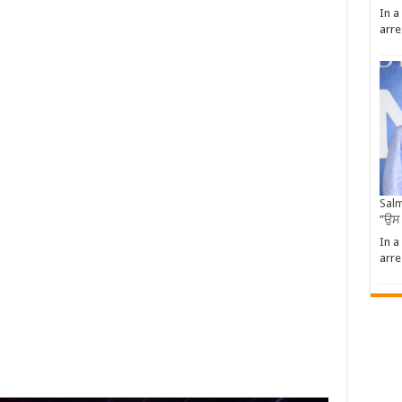
In a
arre
Salm
”ਉਸ
In a
arre