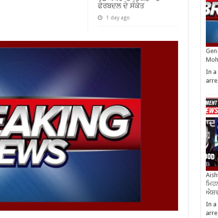
ਫੇਰਬਦਲ ਦੇ ਸੰਕੇਤ
1 day ago
Gen-
Moh
In a
arre
Aish
ਮਿਹਨ
ਐਸ਼ਵ
In a
arre