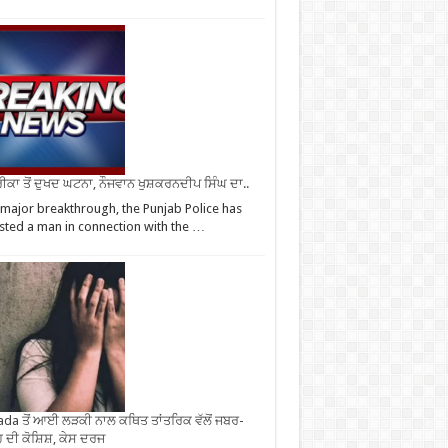
ਕਾ ਤੋਂ ਦੁਖਦ ਘਟਨਾ, ਨੌਜਵਾਨ ਖੁਸ਼ਕਰਨਦੀਪ ਸਿੰਘ ਦਾ..
 major breakthrough, the Punjab Police has
sted a man in connection with the …
da ਤੋਂ ਆਈ ਲੜਕੀ ਨਾਲ ਕਥਿਤ ਤਾਂਤਰਿਕ ਵੱਲੋਂ ਜਬਰ-
 ਦੀ ਕੋਸ਼ਿਸ਼, ਕੇਸ ਦਰਜ