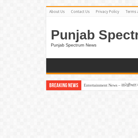
About Us
Contact Us
Privacy Policy
Terms 
Punjab Spect
Punjab Spectrum News
Breaking News
Entertainment News – ਕਮੇਡੀਅਨ ਚੰਦ
Jalandhar – ਧੋਖੇਬਾਜ਼ ਏਜੰਟ ਦੇ ਧੱਕੇ