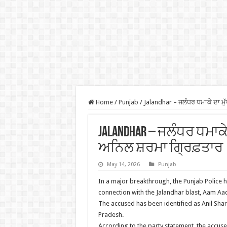
Home
/
Punjab
/
Jalandhar – ਜਲੰਧਰ ਧਮਾਕੇ ਦਾ ਮੁ
Jalandhar – ਜਲੰਧਰ ਧਮਾਕੇ
ਅਨਿਲ ਸ਼ਰਮਾ ਗ੍ਰਿਫ਼ਤਾਰ
May 14, 2026
Punjab
In a major breakthrough, the Punjab Police h
connection with the Jalandhar blast, Aam Aa
The accused has been identified as Anil Shar
Pradesh.
According to the party statement, the accuse